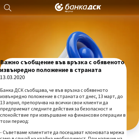
Важно съобщение във връзка с обявеното
извънредно положение в страната
13.03.2020
Банка ДСК съобщава, че във връзка с обявеното
извънредно положение в страната от днес, 13 март, до
13 април, препоръчва на всички свои клиенти да
предприемат следните действия за безопасност и
спокойствие при извършване на финансови операции в
този период:
- Съветваме клиентите да посещават клоновата мрежа
само в случай на крайна необходимост. При наличие на