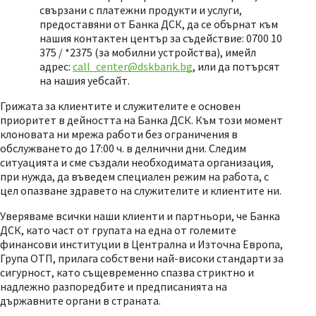
свързани с платежни продукти и услуги,
предоставяни от Банка ДСК, да се обърнат към
нашия контактен център за съдействие: 0700 10
375 / *2375 (за мобилни устройства), имейл
адрес:
call_center@dskbank.bg
, или да потърсят
на нашия уебсайт.
Грижата за клиентите и служителите е основен
приоритет в дейността на Банка ДСК. Към този момент
клоновата ни мрежа работи без ограничения в
обслужването до 17:00 ч. в делнични дни. Следим
ситуацията и сме създали необходимата организация,
при нужда, да въведем специален режим на работа, с
цел опазване здравето на служителите и клиентите ни.
Уверяваме всички наши клиенти и партньори, че Банка
ДСК, като част от групата на една от големите
финансови институции в Централна и Източна Европа,
Група ОТП, прилага собствени най-високи стандарти за
сигурност, като същевременно спазва стриктно и
надлежно разпоредбите и предписанията на
държавните органи в страната.