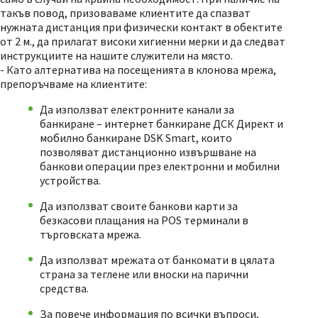
такъв повод, призоваваме клиентите да спазват
нужната дистанция при физически контакт в обектите
от 2 м., да прилагат високи хигиенни мерки и да следват
инструкциите на нашите служители на място.
- Като алтернатива на посещенията в клонова мрежа,
препоръчваме на клиентите:
Да използват електронните канали за
банкиране – интернет банкиране ДСК Директ и
мобилно банкиране DSK Smart, които
позволяват дистанционно извършване на
банкови операции през електронни и мобилни
устройства.
Да използват своите банкови карти за
безкасови плащания на POS терминали в
търговската мрежа.
Да използват мрежата от банкомати в цялата
страна за теглене или вноски на парични
средства.
За повече информация по всички въпроси,