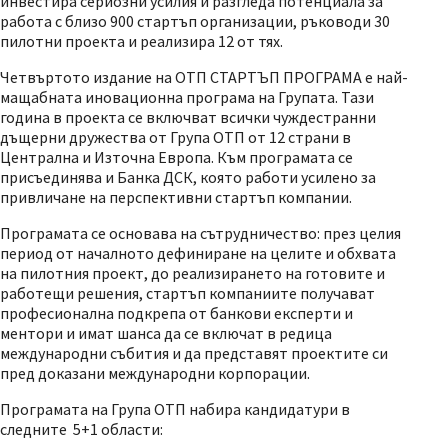
инвестира сериозни усилия и разгледа потенциала за
работа с близо 900 стартъп организации, ръководи 30
пилотни проекта и реализира 12 от тях.
Четвъртото издание на ОТП СТАРТЪП ПРОГРАМА е най-
мащабната иновационна програма на Групата. Тази
година в проекта се включват всички чуждестранни
дъщерни дружества от Група ОТП от 12 страни в
Централна и Източна Европа. Към програмата се
присъединява и Банка ДСК, която работи усилено за
привличане на перспективни стартъп компании.
Програмата се основава на сътрудничество: през целия
период от началното дефиниране на целите и обхвата
на пилотния проект, до реализирането на готовите и
работещи решения, стартъп компаниите получават
професионална подкрепа от банкови експерти и
ментори и имат шанса да се включат в редица
международни събития и да представят проектите си
пред доказани международни корпорации.
Програмата на Група ОТП набира кандидатури в
следните 5+1 области: