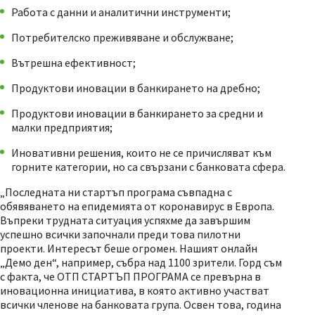
Работа с данни и аналитични инструменти;
Потребителско преживяване и обслужване;
Вътрешна ефективност;
Продуктови иновации в банкирането на дребно;
Продуктови иновации в банкирането за средни и
малки предприятия;
Иновативни решения, които не се причисляват към
горните категории, но са свързани с банковата сфера.
„Последната ни стартъп програма съвпадна с
обявяването на епидемията от коронавирус в Европа.
Въпреки трудната ситуация успяхме да завършим
успешно всички започнали преди това пилотни
проекти. Интересът беше огромен. Нашият онлайн
„Демо ден“, например, събра над 1100 зрители. Горд съм
с факта, че ОТП СТАРТЪП ПРОГРАМА се превърна в
иновационна инициатива, в която активно участват
всички членове на банковата група. Освен това, година