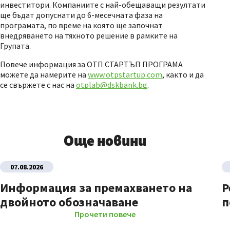
инвеститори. Компаниите с най-обещаващи резултати
ще бъдат допуснати до 6-месечната фаза на
програмата, по време на която ще започнат
внедряването на тяхното решение в рамките на
Групата.
Повече информация за ОТП СТАРТЪП ПРОГРАМА
можете да намерите на
www.otpstartup.com
, както и да
се свържете с нас на
otplab@dskbank.bg
.
Още новини
07.08.2026
Информация за премахването на
Р
двойното обозначаване
п
Прочети повече