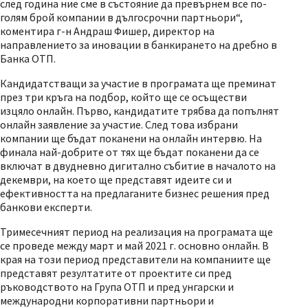
след година ние сме в състояние да превърнем все по-
голям брой компании в дългосрочни партньори“,
коментира г-н Андраш Фишер, директор на
направлението за иновации в банкирането на дребно в
Банка ОТП.
Кандидатстващи за участие в програмата ще преминат
през три кръга на подбор, който ще се осъществи
изцяло онлайн. Първо, кандидатите трябва да попълнят
онлайн заявление за участие. След това избрани
компании ще бъдат поканени на онлайн интервю. На
финала най-добрите от тях ще бъдат поканени да се
включат в двудневно дигитално събитие в началото на
декември, на което ще представят идеите си и
ефективността на предлаганите бизнес решения пред
банкови експерти.
Тримесечният период на реализация на програмата ще
се проведе между март и май 2021 г. основно онлайн. В
края на този период представители на компаниите ще
представят резултатите от проектите си пред
ръководството на Група ОТП и пред унгарски и
международни корпоративни партньори и