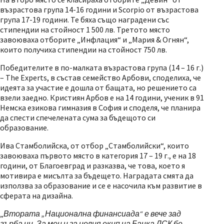
възрастова група 14-16 години и Scorpio от възрастова
група 17-19 години. Те бяха също наградени със
стипендии на стойност 1 500 лв. Третото място
завоюваха отборите „Инфлация“ и „Мария & Огнян“,
които получиха стипендии на стойност 750 лв.
Победителите в по-малката възрастова група (14 – 16 г.)
– The Experts, в състав семейство Арбови, споделиха, че
идеята за участие е дошла от бащата, но решението са
взели заедно. Кристиян Арбов е на 14 години, ученик в 91
Немска езикова гимназия в София и споделя, че планира
да спести спечелената сума за бъдещото си
образование.
Ива Стамболийска, от отбор „Стамболийски“, които
завоюваха първото място в категория 17 – 19 г., е на 18
години, от Благоевград и разказва, че това, което я
мотивира е мисълта за бъдещето. Наградата смята да
използва за образование и се е насочила към развитие в
сферата на дизайна.
„
Втората „Национална финансиада“ е вече зад
гърба ни. За мен и за целия екип на Банка ДСК бе