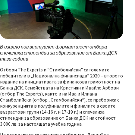
В изцяло нов виртуален формат шест отбора
спечелиха стипендии за образование от Банка ДСК
тази година
Отбори The Experts и “Стамболийски” са големите
победители в „Национална финансиада“ 2020 – второто
издание на инициативата за финансова грамотност на
Банка ДСК. Семействата на Кристиян и Ивайло Арбови
(отбор The Experts), както и на Ива и Илиaна
Стамболийски (отбор „Стамболийски“), се пребориха с
конкуренцията в полуфиналите и финалите в своите
възрастови групи (14-16 г. и 17-19 г.) и спечелиха
стипендии за образование от Банка ДСК на стойност
3 000 лв. за настоящата учебна година.
На второ място се класираха отборите „Девин“ от