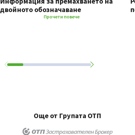
Информация за премахването на
Р
двойното обозначаване
п
Прочети повече
Още от Групата ОТП