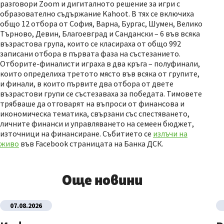
разговори Zoom и дигиталното решение за игри с
образователно съдържание Kahoot. В тях се включиха
общо 12 отбора от София, Варна, Бургас, Шумен, Велико
Търново, Девин, Благоевград и Сандански – 6 във всяка
възрастова група, които се класираха от общо 992
записани отбора в първата фаза на състезанието.
Отборите-финалисти играха в два кръга – полуфинали,
които определиха третото място във всяка от групите,
и финали, в които първите два отбора от двете
възрастови групи се състезаваха за победата. Тимовете
трябваше да отговарят на въпроси от финансова и
икономическа тематика, свързани със спестяването,
личните финанси и управляването на семеен бюджет,
източници на финансиране. Събитието се
излъчи на
живо
във Facebook страницата на Банка ДСК.
Още новини
07.08.2026