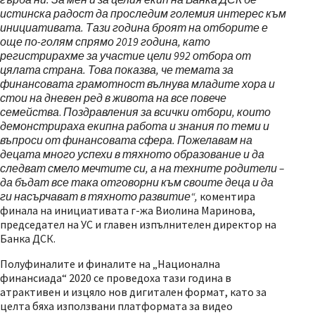
истинска радост да проследим големия интерес към
инициативата. Тази година броят на отборите е
още по-голям спрямо 2019 година, като
регистрирахме за участие цели 992 отбора от
цялата страна. Това показва, че темата за
финансовата грамотност вълнува младите хора и
стои на дневен ред в живота на все повече
семейства
.
Поздравления за всички отбори, които
демонстрираха екипна работа и знания по теми и
въпроси от финансовата сфера. Пожелавам на
децата много успехи в тяхното образование и да
следват смело мечтите си, а на техните родители –
да бъдат все така отговорни към своите деца и да
ги насърчават в тяхното развитие“,
коментира
финала на инициативата г-жа Виолина Маринова,
председател на УС и главен изпълнителен директор на
Банка ДСК.
Полуфиналите и финалите на „Национална
финансиада“ 2020 се проведоха тази година в
атрактивен и изцяло нов дигитален формат, като за
целта бяха използвани платформата за видео