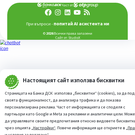
Част от:
попитай AI асистента ни
При въпроси -
©
2026
Всички права запазени
Сайт от:
StudioX
Настоящият сайт използва бисквитки
Страницата на Банка ДСК използва „бисквитки“ (cookies), за да по
своята функционалност, да анализира трафика и да показва
персонализирана реклама. Част от информацията се споделя с
партньори като Google и Meta за рекламни и аналитични цели. Мож
да управлявате своите предпочитания относно видовете бисквитк
чрез опцията
„Настройки“
. Повече информация ще откриете в
„Пра
и условия за ползване“
.