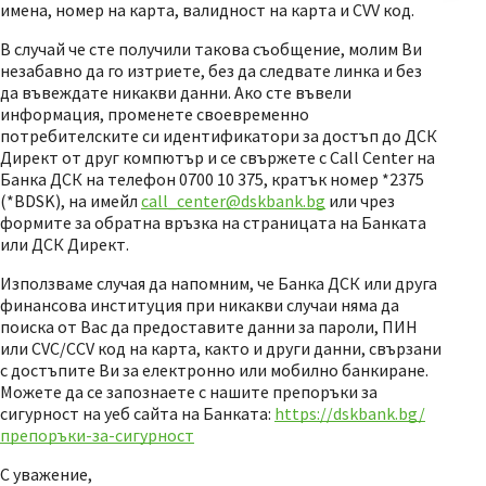
имена, номер на карта, валидност на карта и CVV код.
В случай че сте получили такова съобщение, молим Ви
незабавно да го изтриете, без да следвате линка и без
да въвеждате никакви данни. Ако сте въвели
информация, променете своевременно
потребителските си идентификатори за достъп до ДСК
Директ от друг компютър и се свържете с Call Center на
Банка ДСК на телефон 0700 10 375, кратък номер *2375
(*BDSK), на имейл
call_center@dskbank.bg
или чрез
формите за обратна връзка на страницата на Банката
или ДСК Директ.
Използваме случая да напомним, че Банка ДСК или друга
финансова институция при никакви случаи няма да
поиска от Вас да предоставите данни за пароли, ПИН
или CVC/CCV код на карта, както и други данни, свързани
с достъпите Ви за електронно или мобилно банкиране.
Можете да се запознаете с нашите препоръки за
сигурност на уеб сайта на Банката:
https://dskbank.bg/
препоръки-за-сигурност
С уважение,