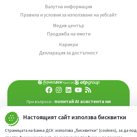
Валутна информация
Правила и условия за използване на уебсайт
Медия център
Продажба на имоти
Кариери
Декларация за достъпност
Част от:
попитай AI асистента ни
При въпроси -
©
2026
Всички права запазени
Настоящият сайт използва бисквитки
Сайт от:
StudioX
Страницата на Банка ДСК използва „бисквитки“ (cookies), за да по