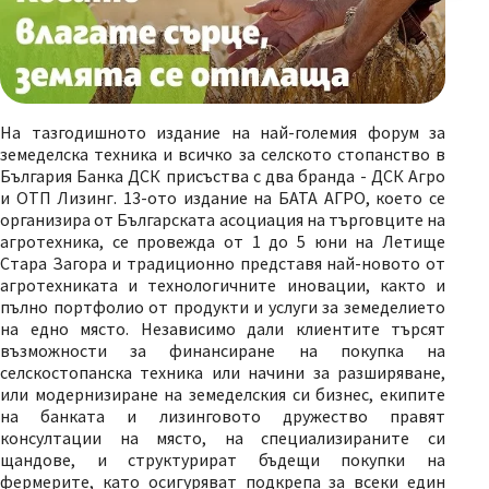
На тазгодишното издание на най-големия форум за
земеделска техника и всичко за селското стопанство в
България Банка ДСК присъства с два бранда - ДСК Агро
и ОТП Лизинг. 13-ото издание на БАТА АГРО, което се
организира от Българската асоциация на търговците на
агротехника, се провежда от 1 до 5 юни на Летище
Стара Загора и традиционно представя най-новото от
агротехниката и технологичните иновации, както и
пълно портфолио от продукти и услуги за земеделието
на едно място. Независимо дали клиентите търсят
възможности за финансиране на покупка на
селскостопанска техника или начини за разширяване,
или модернизиране на земеделския си бизнес, екипите
на банката и лизинговото дружество правят
консултации на място, на специализираните си
щандове, и структурират бъдещи покупки на
фермерите, като осигуряват подкрепа за всеки един