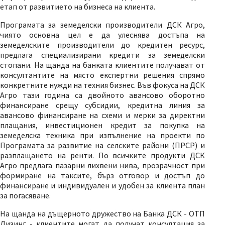
етап от развитието на бизнеса на клиента.
Програмата за земеделски производители ДСК Агро,
чиято основна цел е да улеснява достъпа на
земеделските производители до кредитен ресурс,
предлага специализирани кредити за земеделски
стопани. На щанда на банката клиентите получават от
консултантите на място експертни решения спрямо
конкретните нужди на техния бизнес. Във фокуса на ДСК
Агро тази година са двойното авансово оборотно
финансиране срещу субсидии, кредитна линия за
авансово финансиране на схеми и мерки за директни
плащания, инвестиционен кредит за покупка на
земеделска техника при изпълнение на проекти по
Програмата за развитие на селските райони (ПРСР) и
разплащането на ренти. По всичките продукти ДСК
Агро предлага пазарни лихвeни нива, прозрачност при
формиране на таксите, бърз отговор и достъп до
финансиране и индивидуален и удобен за клиента план
за погасяване.
На щанда на дъщерното дружество на Банка ДСК - ОТП
Лизинг - клиентите могат да получат консултация за