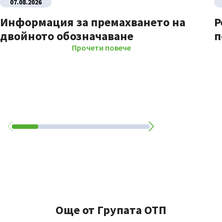
07.08.2026
Информация за премахването на
Р
двойното обозначаване
п
Прочети повече
Още от Групата ОТП