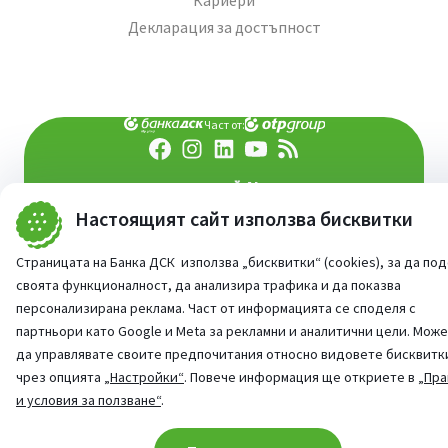
Кариери
Декларация за достъпност
Част от:
попитай AI асистента ни
При въпроси -
Настоящият сайт използва бисквитки
©
2026
Всички права запазени
Сайт от:
StudioX
Страницата на Банка ДСК използва „бисквитки“ (cookies), за да по
своята функционалност, да анализира трафика и да показва
персонализирана реклама. Част от информацията се споделя с
партньори като Google и Meta за рекламни и аналитични цели. Мож
да управлявате своите предпочитания относно видовете бисквитк
чрез опцията
„Настройки“
. Повече информация ще откриете в
„Пра
и условия за ползване“
.
Cookie consent change