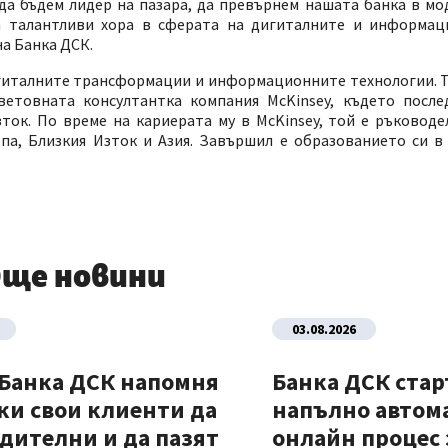
да бъдем лидер на пазара, да превърнем нашата банка в мо
а талантливи хора в сферата на дигиталните и информац
а Банка ДСК.
игиталните трансформации и информационните технологии. Т
ветовната консултантка компания McKinsey, където после
ток. По време на кариерата му в McKinsey, той е ръководе
а, Близкия Изток и Азия. Завършил е образованието си в 
ще новини
03.08.2026
 Банка ДСК напомня
Банка ДСК стар
ки свои клиенти да
напълно автом
дителни и да пазят
онлайн процес 