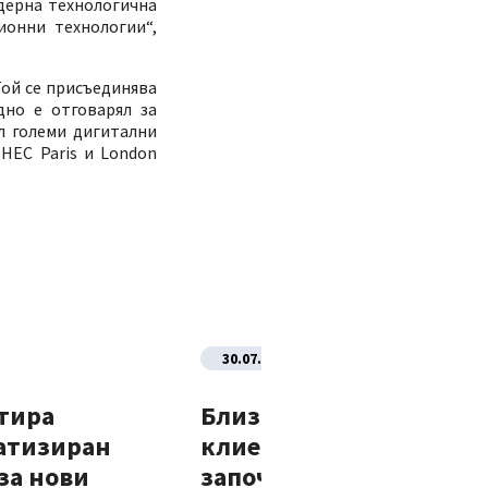
дерна технологична
ионни технологии“,
ой се присъединява
дно е отговарял за
л големи дигитални
HEC Paris и London
30.07.2026
тира
Близо 70% от новите
атизиран
клиенти на Банка ДСК
за нови
започват отношенията 