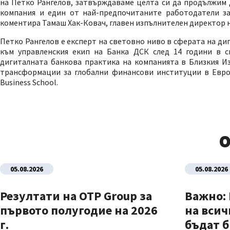
на Петко Рангелов, затвърждаваме целта си да продължим 
компания и един от най-предпочитаните работодатели з
коментира Тамаш Хак-Ковач, главен изпълнителен директор н
Петко Рангелов е експерт на световно ниво в сферата на д
към управленския екип на Банка ДСК след 14 години в с
дигиталната банкова практика на компанията в Близкия Из
трансформации за глобални финансови институции в Европ
Business School.
О
05.08.2026
05.08.2026
Резултати на OTP Group за
Важно:
първото полугодие на 2026
на всич
г.
бъдат б