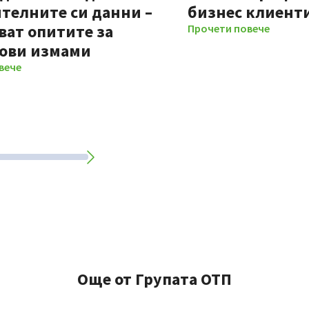
телните си данни –
бизнес клиент
ват опитите за
Прочети повече
ови измами
вече
Още от Групата ОТП