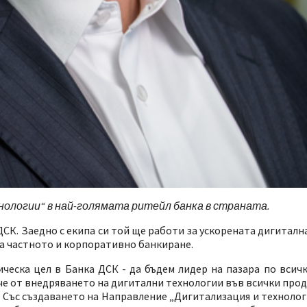
нологии“ в най-голямата ритейл банка в страната.
СК. Заедно с екипа си той ще работи за ускорената дигитал
на частното и корпоративно банкиране.
ическа цел в Банка ДСК - да бъдем лидер на пазара по всич
ече от внедряването на дигитални технологии във всички прод
. Със създаването на Направление „Дигитализация и техноло