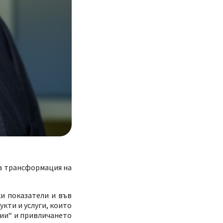
на трансформация на
ки показатели и във
укти и услуги, които
гии“ и привличането