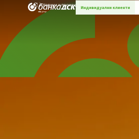
Новини и промоции
Детайли
Индивидуални клиенти