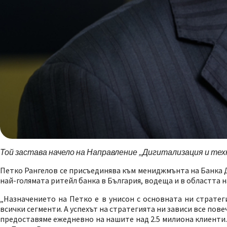
Той застава начело на Направление „Дигитализация и тех
Петко Рангелов се присъединява към мениджмънта на Банка Д
най-голямата ритейл банка в България, водеща и в областта 
„Назначението на Петко е в унисон с основната ни стратег
всички сегменти. А успехът на стратегията ни зависи все пов
предоставяме ежедневно на нашите над 2.5 милиона клиенти