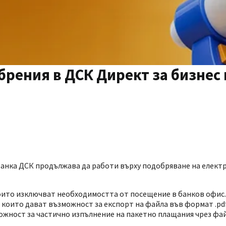
рения в ДСК Директ за бизнес
 Банка ДСК продължава да работи върху подобряване на елек
оито изключват необходимостта от посещение в банков офис.
 които дават възможност за експорт на файла във формат .pd
можност за частично изпълнение на пакетно плащания чрез фа