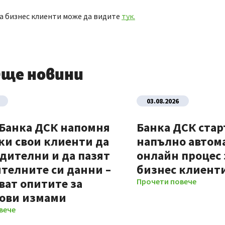
а бизнес клиенти може да видите
тук.
ще новини
03.08.2026
 Банка ДСК напомня
Банка ДСК стар
ки свои клиенти да
напълно автом
дителни и да пазят
онлайн процес 
телните си данни –
бизнес клиент
ват опитите за
Прочети повече
ови измами
вече