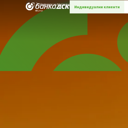
Новини и промоции
Детайли
Индивидуални клиенти