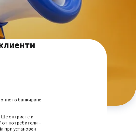
 клиенти
тронното банкиране
 Ще октриете и
f от потребители –
йл при установен