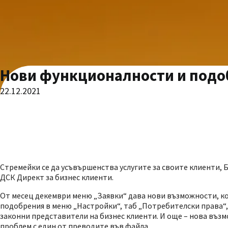
Нови функционалности и подоб
22.12.2021
Стремейки се да усъвършенства услугите за своите клиенти,
ДСК Директ за бизнес клиенти.
От месец декември меню „Заявки“ дава нови възможности, к
подобрения в меню „Настройки“, таб „Потребителски права“,
законни представители на бизнес клиенти. И още – нова въз
проблем с един от преводите във файла.