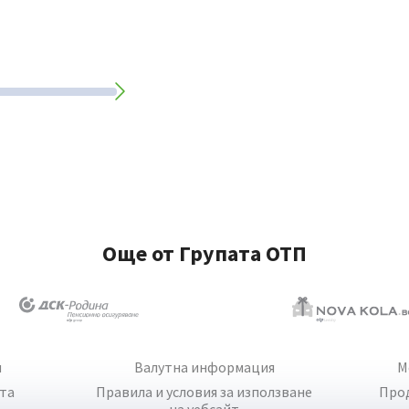
Още от Групата ОТП
и
Валутна информация
М
йта
Правила и условия за използване
Про