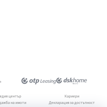
едия център
Кариери
дажба на имоти
Декларация за достъпност