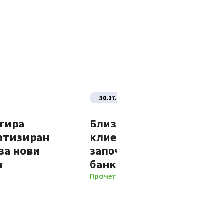
30.07.2026
тира
Близо 70% от новите
атизиран
клиенти на Банка ДСК
за нови
започват отношенията 
и
банката изцяло дигит
Прочети повече