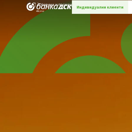
Новини и промоции
Детайли
Индивидуални клиенти