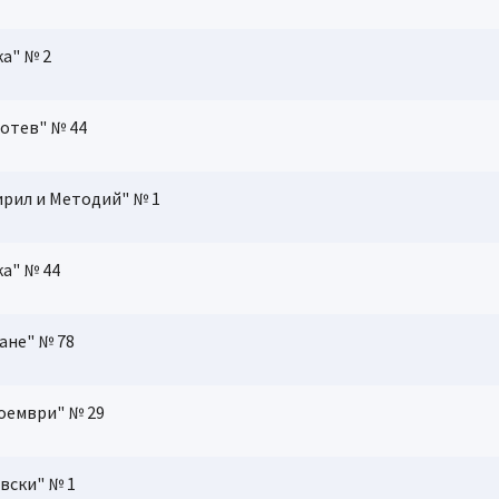
ка" № 2
Ботев" № 44
 Кирил и Методий" № 1
ка" № 44
ане" № 78
ноември" № 29
евски" № 1