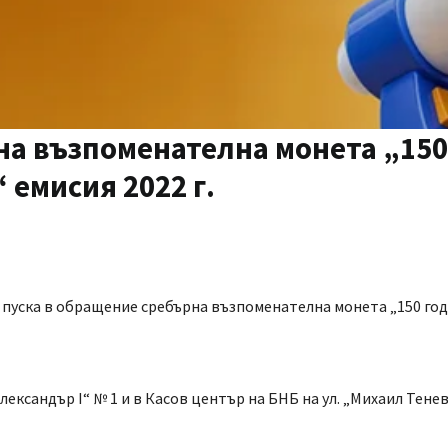
на възпоменателна монета „150
 емисия 2022 г.
Б) пуска в обращение сребърна възпоменателна монета „150 г
ександър I“ № 1 и в Касов център на БНБ на ул. „Михаил Тенев“