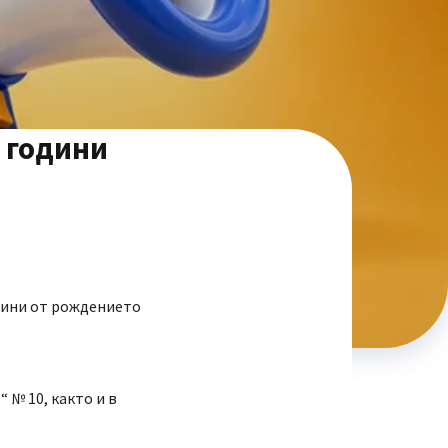
 години
одини от рождението
 № 10, както и в