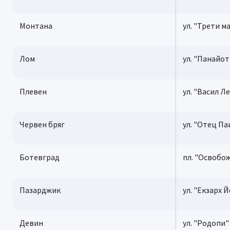
Монтана
ул. "Трети м
Лом
ул. "Панайот
Плевен
ул. "Васил Л
Червен бряг
ул. "Отец Па
Ботевград
пл. "Освобо
Пазарджик
ул. "Екзарх 
Девин
ул. "Родопи"