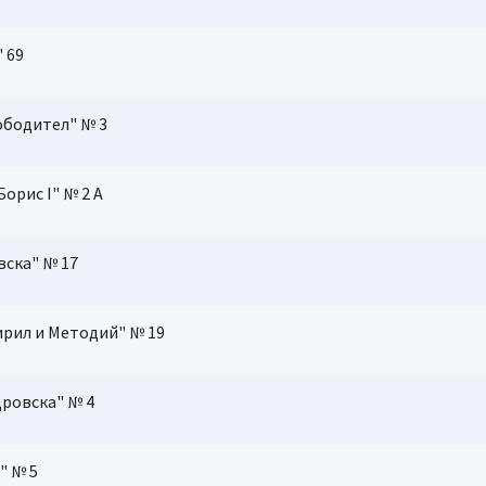
" 69
ободител" № 3
 Борис І" № 2 А
вска" № 17
 Кирил и Методий" № 19
дровска" № 4
" № 5