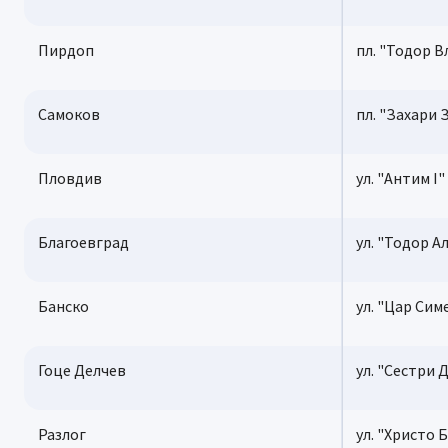
Пирдоп
пл. "Тодор В
Самоков
пл. "Захари
Пловдив
ул. "Антим I"
Благоевград
ул. "Тодор А
Банско
ул. "Цар Сим
Гоце Делчев
ул. "Сестри 
Разлог
ул. "Христо 