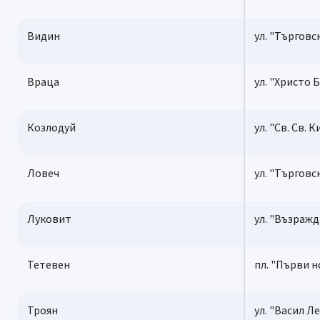
Видин
ул. "Търговс
Враца
ул. "Христо 
Козлодуй
ул. "Св. Св.
Ловеч
ул. "Търговс
Луковит
ул. "Възражд
Тетевен
пл. "Първи 
Троян
ул. "Васил Л