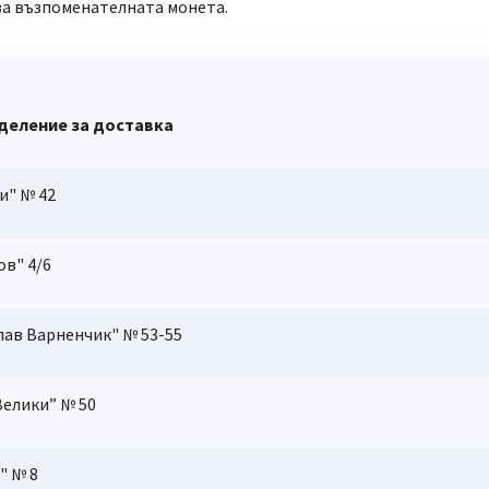
ава възпоменателната монета.
оделение за доставка
и" № 42
ов" 4/6
лав Варненчик" № 53-55
Велики” № 50
" № 8