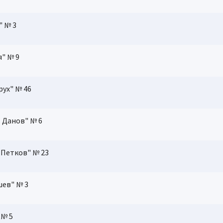
" № 3
я" № 9
рух" № 46
Г. Данов" № 6
. Петков" № 23
шев" № 3
 № 5