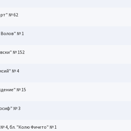
арт" № 62
 Волов" № 1
евски" № 152
исий" № 4
ждение" № 15
Йосиф" № 3
 № 4, бл. "Колю Фичето" № 1