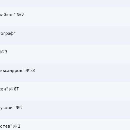
лайков" № 2
 Зограф"
 № 3
лександров" № 23
еон" № 67
Дукови" № 2
Ботев" № 1