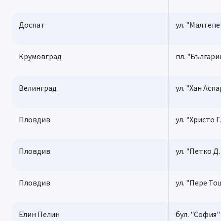
Доспат
ул. "Малтепе
Крумовград
пл. "Българи
Велинград
ул. "Хан Аспа
Пловдив
ул. "Христо 
Пловдив
ул. "Петко Д
Пловдив
ул. "Пере То
Елин Пелин
бул. "София"