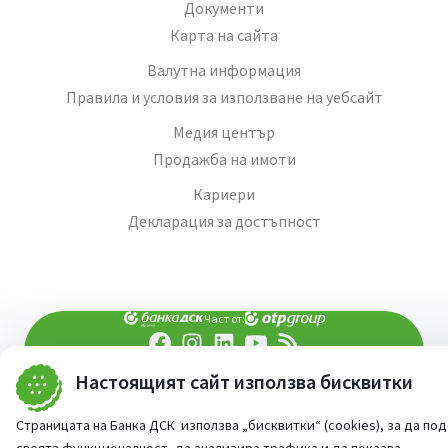
Документи
Карта на сайта
Валутна информация
Правила и условия за използване на уебсайт
Медия център
Продажба на имоти
Кариери
Декларация за достъпност
Част от:
Настоящият сайт използва бисквитки
попитай AI асистента ни
При въпроси -
©
2026
Всички права запазени
Страницата на Банка ДСК използва „бисквитки“ (cookies), за да по
Сайт от:
StudioX