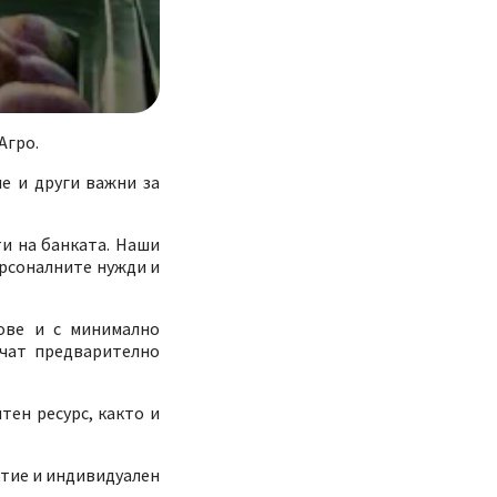
Агро.
не и други важни за
и на банката. Наши
ерсоналните нужди и
кове и с минимално
учат предварително
ен ресурс, както и
итие и индивидуален