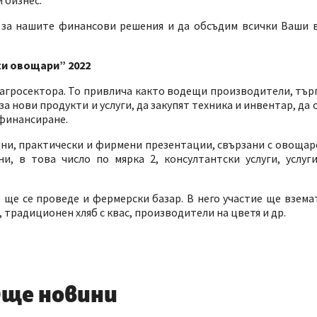
 за нашите финансови решения и да обсъдим всички Ваши в
и овощари” 2022
 агросектора. То привлича както водещи производители, тър
 нови продукти и услуги, да закупят техника и инвентар, да 
 финансиране.
учни, практически и фирмени презентации, свързани с овоща
и, в това число по мярка 2, консултантски услуги, услуг
ще се проведе и фермерски базар. В него участие ще взема
, традиционен хляб с квас, производители на цветя и др.
ще новини