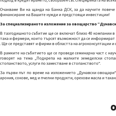
Очакваме Ви на щанда на Банка ДСК, за да научите повече
финансиране на Вашите нужди и предстоящи инвестиции!
За специализираното изложение за овощарство “Дунавск
В тазгодишното събитие ще се включат близо 40 компании в
така и фермери, които търсят възможност да се информират за
. Ще се представят и фирми в областта на агроконсултации и
В рамките на събитието ще се проведе семинарна част с на
говорят на тема „Подкрепа на малките земеделски стопан
стопанството, услуги по заместване в стопанството“.
За първи път по време на изложението „Дунавски овощари“ 
арония, сокове, мед и пчелни продукти, орехови масла и тахан
О