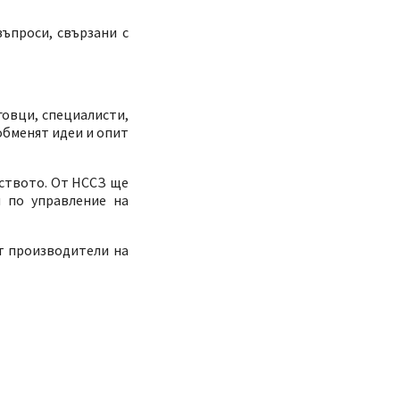
ъпроси, свързани с
говци, специалисти,
обменят идеи и опит
рството. От НССЗ ще
и по управление на
т производители на