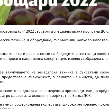
ски овощари“ 2022 със своята специализирана програма ДСК 
делска техника и оборудване, съоръжения, капково напоява
ъзможности и реални ползи на бъдещите и настоящи клиент
и въпроси и навременна консултация, изцяло съобразена с п
за закупуването на земеделска техника в съкратени сро
е предоставена възможност, в рамките на минути, да пол
ии.
аването на достъпа на земеделски производители до кредит
 агро сферата, са основен приоритет на Банка ДСК.
лагаме с професионална експертиза, широко регионално покр
 бизнес.