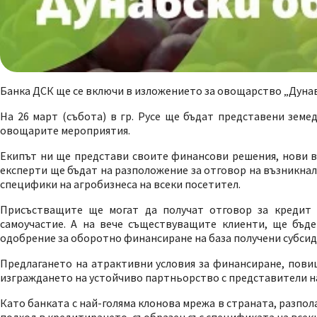
Банка ДСК ще се включи в изложението за овощарство „Дунав
На 26 март (събота) в гр. Русе ще бъдат представени земе
овощарите мероприятия.
Екипът ни ще представи своите финансови решения, нови в
експерти ще бъдат на разположение за отговор на възникнал
специфики на агробизнеса на всеки посетител.
Присъстващите ще могат да получат отговор за кредит 
самоучастие. А на вече съществуващите клиенти, ще бъд
одобрение за оборотно финансиране на база получени субсид
Предлагането на атрактивни условия за финансиране, повиш
изграждането на устойчиво партньорство с представители на
Като банката с най-голяма клонова мрежа в страната, разпо
подход в кредитирането, съобразен със спецификата на всеки