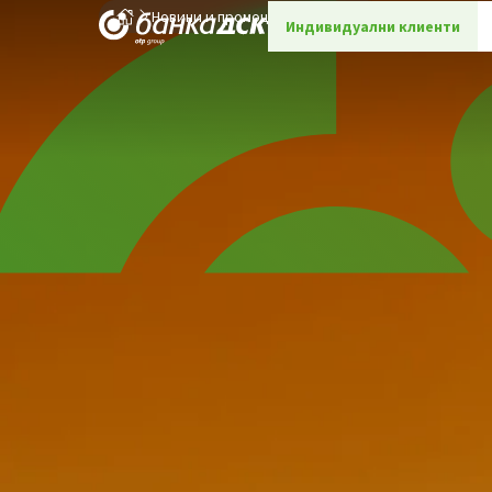
Новини и промоции
Детайли
Индивидуални клиенти