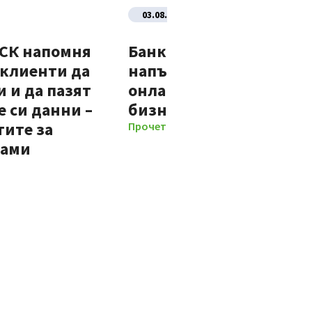
03.08.2026
ДСК напомня
Банка ДСК стартира
 клиенти да
напълно автоматизир
 и да пазят
онлайн процес за нови
 си данни –
бизнес клиенти
тите за
Прочети повече
мами