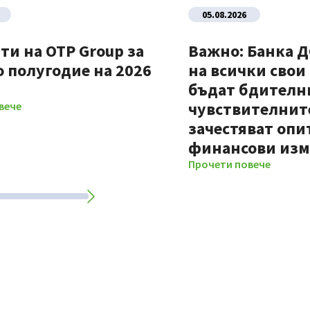
05.08.2026
ти на OTP Group за
Важно: Банка 
 полугодие на 2026
на всички свои
бъдат бдителни
чувствителните
вече
зачестяват опи
финансови из
Прочети повече