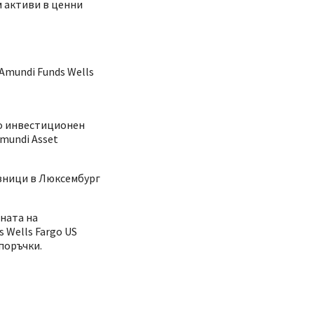
м активи в ценни
Amundi Funds Wells
то инвестиционен
mundi Asset
азници в Люксембург
яната на
 Wells Fargo US
поръчки.