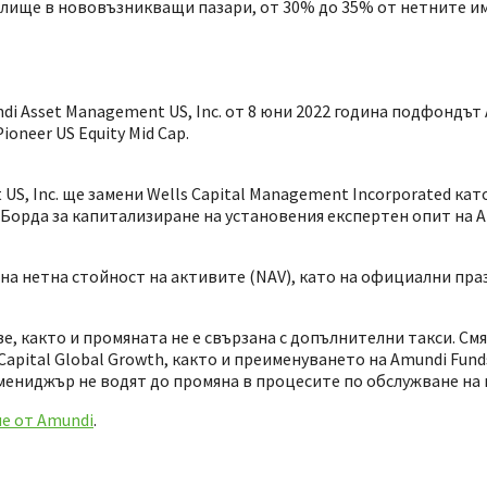
далище в нововъзникващи пазари, от 30% до 35% от нетните и
i Asset Management US, Inc. от 8 юни 2022 година подфондът 
ioneer US Equity Mid Cap.
US, Inc. ще замени Wells Capital Management Incorporated ка
Борда за капитализиране на установения експертен опит на A
 на нетна стойност на активите (NAV), като на официални пр
е, както и промяната не е свързана с допълнителни такси. См
pital Global Growth, както и преименуването на Amundi Funds
мениджър не водят до промяна в процесите по обслужване на 
е от Amundi
.