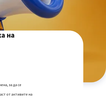
а на
ена, за да се
част от активите на