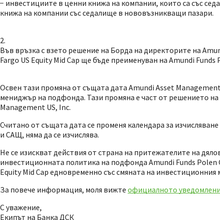
− инвестициите в ценни книжа на компании, които са със се
книжа на компании със седалище в нововъзникващи пазари.
Във връзка с взето решение на Борда на директорите на Amund
Fargo US Equity Mid Cap ще бъде преименуван на Amundi Funds P
Освен тази промяна от същата дата Amundi Asset Management 
мениджър на подфонда. Тази промяна е част от решението на 
Management US, Inc.
Считано от същата дата се променя календара за изчисляване
и САЩ, няма да се изчислява.
Не се изискват действия от страна на притежателите на дялов
инвестиционната политика на подфонда Amundi Funds Polen Ca
Equity Mid Cap едновременно със смяната на инвестиционния 
За повече информация, моля вижте
официалното уведомлени
С уважение,
Екипът на Банка ДСК