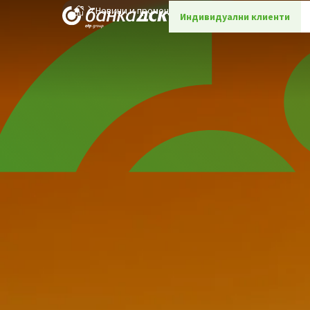
Новини и промоции
Детайли
Индивидуални клиенти