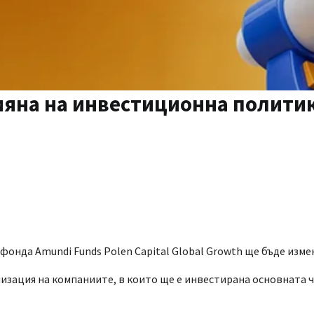
мяна на инвестиционна политик
онда Amundi Funds Polen Capital Global Growth ще бъде измен
ализация на компаниите, в които ще е инвестирана основната 