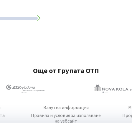
Още от Групата ОТП
и
Валутна информация
М
йта
Правила и условия за използване
Про
на уебсайт