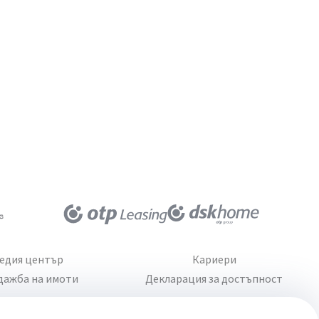
едия център
Кариери
дажба на имоти
Декларация за достъпност