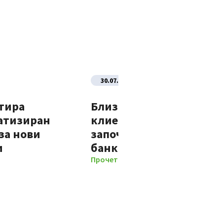
30.07.2026
тира
Близо 70% от новите
атизиран
клиенти на Банка ДСК
за нови
започват отношенията 
и
банката изцяло дигит
Прочети повече