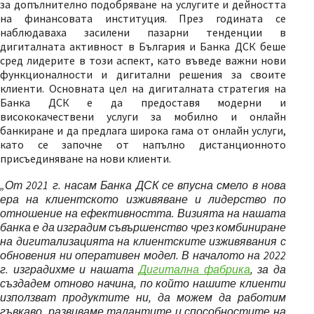
за допълнително подобряване на услугите и дейността
на финансовата институция. През годината се
наблюдаваха засилени пазарни тенденции в
дигиталната активност в България и Банка ДСК беше
сред лидерите в този аспект, като въведе важни нови
функционалности и дигитални решения за своите
клиенти. Основната цел на дигиталната стратегия на
Банка ДСК е да предоставя модерни и
висококачествени услуги за мобилно и онлайн
банкиране и да предлага широка гама от онлайн услуги,
като се започне от напълно дистанционното
присъединяване на нови клиенти.
„От 2021 г. насам Банка ДСК се впусна смело в нова
ера на клиентското изживяване и лидерство по
отношение на ефективността. Визията на нашата
банка е да изградим съвършенство чрез комбиниране
на дигитализацията на клиентските изживявания с
обновения ни оперативен модел. В началото на 2022
г. изградихме и нашата
Дигитална фабрика
, за да
създадем отново начина, по който нашите клиенти
използват продуктите ни, да можем да работим
гъвкаво, развиваме талантите и способностите на