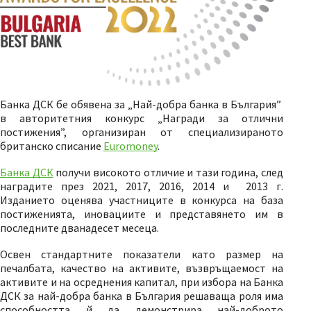
Банка ДСК бе обявена за „Най-добра банка в България”
в авторитетния конкурс „Награди за отлични
постижения”, организиран от специализираното
британско списание
Euromoney
.
Банка ДСК
получи високото отличие и тази година, след
наградите през 2021, 2017, 2016, 2014 и 2013 г.
Изданието оценява участниците в конкурса на база
постиженията, иновациите и представянето им в
последните дванадесет месеца.
Освен стандартните показатели като размер на
печалбата, качество на активите, възвръщаемост на
активите и на осреднения капитал, при избора на Банка
ДСК за най-добра банка в България решаваща роля има
способността й да демонстрира най-доброто