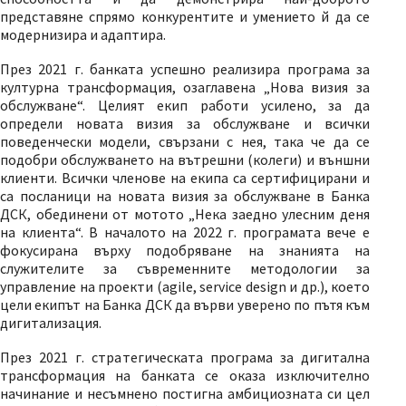
представяне спрямо конкурентите и умението й да се
модернизира и адаптира.
През 2021 г. банката успешно реализира програма за
културна трансформация, озаглавена „Нова визия за
обслужване“. Целият екип работи усилено, за да
определи новата визия за обслужване и всички
поведенчески модели, свързани с нея, така че да се
подобри обслужването на вътрешни (колеги) и външни
клиенти. Всички членове на екипа са сертифицирани и
са посланици на новата визия за обслужване в Банка
ДСК, обединени от мотото „Нека заедно улесним деня
на клиента“. В началото на 2022 г. програмата вече е
фокусирана върху подобряване на знанията на
служителите за съвременните методологии за
управление на проекти (agile, service design и др.), което
цели екипът на Банка ДСК да върви уверено по пътя към
дигитализация.
През 2021 г. стратегическата програма за дигитална
трансформация на банката се оказа изключително
начинание и несъмнено постигна амбициозната си цел