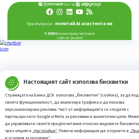
Част от:
попитай AI асистента ни
При въпроси -
©
2026
Всички права запазени
Сайт от:
StudioX
Настоящият сайт използва бисквитки
Страницата на Банка ДСК използва „бисквитки“ (cookies), за да по
своята функционалност, да анализира трафика и да показва
персонализирана реклама. Част от информацията се споделя с
партньори като Google и Meta за рекламни и аналитични цели. Мож
да управлявате своите предпочитания относно видовете бисквитк
чрез опцията
„Настройки“
. Повече информация ще откриете в
„Пра
и условия за ползване“
.