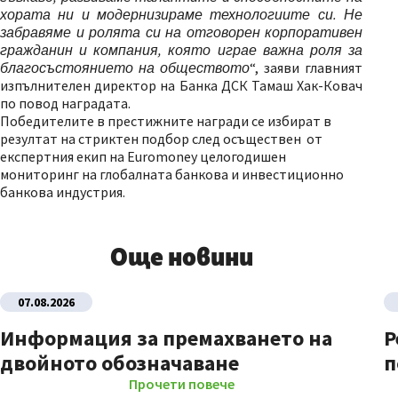
хората ни и модернизираме технологиите си. Не
забравяме и ролята си на отговорен корпоративен
гражданин и компания, която играе важна роля за
благосъстоянието на обществото
“, заяви главният
изпълнителен директор на Банка ДСК Тамаш Хак-Ковач
по повод наградата.
Победителите в престижните награди се избират в
резултат на стриктен подбор след осъществен от
експертния екип на Euromoney целогодишен
мониторинг на глобалната банкова и инвестиционно
банкова индустрия.
Още новини
07.08.2026
Информация за премахването на
Р
двойното обозначаване
п
Прочети повече