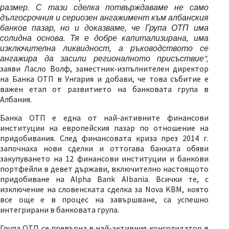
размер. С тази сделка потвърждаваме не само
дългосрочния и сериозен ангажимент към албанския
банков пазар, но и доказваме, че Група ОТП има
солидна основа. Тя е добре капитализирана, има
изключителна ликвидност, а ръководството се
ангажира да засили регионалното присъствие",
заяви Ласло Волф, заместник-изпълнителен директор
на Банка ОТП в Унгария и добави, че това събитие е
важен етап от развитието на банковата група в
Албания.
Банка ОТП е една от най-активните финансови
институции на европейския пазар по отношение на
придобивания. След финансовата криза през 2014 г.
започнаха нови сделки и оттогава банката обяви
закупуването на 12 финансови институции и банкови
портфейли в девет държави, включително настоящото
придобиване на Alpha Bank Albania. Всички те, с
изключение на словенската сделка за Nova KBM, която
все още е в процес на завършване, са успешно
интегрирани в банковата група.
Група ОТП се превърна в най-активния консолидатор в