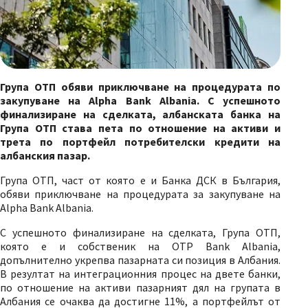
Група ОТП
обяви приключване на процедурата по
закупуване на Alpha Bank Albania. С успешното
финализиране на сделката, албанската банка на
Група ОТП става пета по отношение на активи и
трета по портфейл потребителски кредити на
албанския пазар.
Група ОТП, част от която е и Банка ДСК в България,
обяви приключване на процедурата за закупуване на
Alpha Bank Albania.
С успешното финализиране на сделката, Група ОТП,
която е и собственик на OTP Bank Albania,
допълнително укрепва пазарната си позиция в Албания.
В резултат на интеграционния процес на двете банки,
по отношение на активи пазарният дял на групата в
Албания се очаква да достигне 11%, а портфейлът от