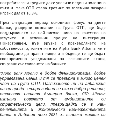
потребителски кредити да се увеличи с един и половина
пъти и така ОТП става третият по големина пазарен
играч с дял от 16,3%.
През следващия период основният фокус на двете
банки, дъщерни компании на Група ОТП, ще бъде
поддържането на най-високо ниво на качество на
услугите и успешния процес на интеграция.
Понастоящем, във връзка с прехвърлянето на
собствеността, клиентите на Alpha Bank Albania не е
необходимо да правят нищо и в бъдеще те ще бъдат
своевременно уведомявани за ключовите етапи,
свързани със сливането на банките.
"Alpha Bank Albania е добре функционираща, добре
управлявана банка и тя се превърна в много ценен
член на Група ОТП. Навлизането ни на албанския
пазар преди четири години се оказа добро решение,
оттогава нашата дъщерна банка,
OTP Albania
изпълни повечето от амбициозните си
стратегически цели, превръщайки се в най-
печелившата и икономически най-ефективната
банка в Албания през 2021 г., въпреки малкия си