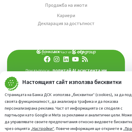
Продажба на имоти
Кариери
Декларация за достъпност
Част от:
попитай AI асистента ни
При въпроси -
©
2026
Всички права запазени
Настоящият сайт използва бисквитки
Сайт от:
StudioX
Страницата на Банка ДСК използва „бисквитки“ (cookies), за да по
своята функционалност, да анализира трафика и да показва
персонализирана реклама. Част от информацията се споделя с
партньори като Google и Meta за рекламни и аналитични цели. Мож
да управлявате своите предпочитания относно видовете бисквитк
чрез опцията
„Настройки“
. Повече информация ще откриете в
„Пра