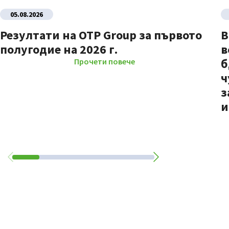
05.08.2026
Резултати на OTP Group за първото
В
полугодие на 2026 г.
в
б
Прочети повече
ч
з
и