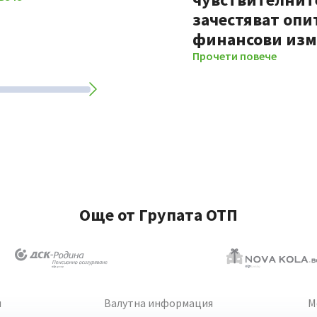
зачестяват опи
финансови из
Прочети повече
Още от Групата ОТП
и
Валутна информация
М