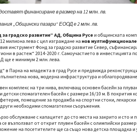
доставят финансиране в размер на 12 млн. лв.
ния „Общински пазари“ ЕООД е 2 млн. лв.
 за градско развитие“ АД
,
Община Русе
и общинската ком
12 милиона лева с цел изграждане на
нов мултифункционале
овия инструмент Фонд за градско развитие Север, съфинансир
иони в растеж“ 2014-2020 г. Самоучастието в инвестицията п
 ще е минимум 2 млн. лева.
д“ в Парка на младежта в град Русе и предвижда реконструкц
пълнителна нова, модерна инфраструктура и облагородяване 
вен комплекс на три нива, включващ основен басейн за плуван
о и детски спомагателен басейн с размери 16/10 м. В покрития 
фетерия, помещение за продажба на спортни стоки, лекарски
и други необходими спомагателни съоръжения.
рзо обслужване с капацитет до сто места на закрито и сто и п
 се възползват от открит плувен басейн с олимпийски размер
ложение на посетителите ще са също нова детска площадка и 