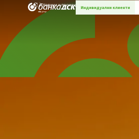
Новини и промоции
Детайли
Индивидуални клиенти