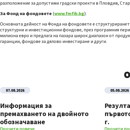
разположение за допустими градски проекти в Пловдив, Стара 
За Фонд на фондовете
(
www.fmfib.bg
):
Основната дейност на Фонда на фондовете е структуриранет
структурни и инвестиционни фондове, през програмния период
милиона евро и предлага на пазара широк диапазон от продук
гаранции, фондове за дялово инвестиране и други.
О
07.08.2026
05.08.2026
Информация за
Резулта
премахването на двойното
първото
обозначаване
г.
Прочети повече
Прочети по