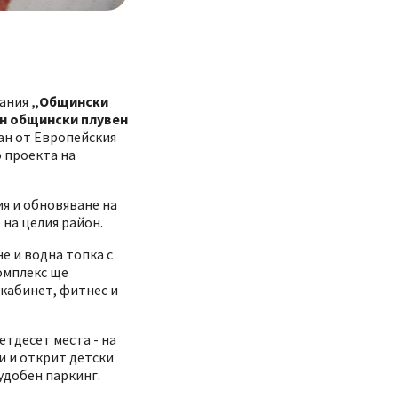
пания
„Общински
н общински плувен
ан от Европейския
о проекта на
ия и обновяване на
на целия район.
е и водна топка с
комплекс ще
 кабинет, фитнес и
етдесет места - на
и и открит детски
удобен паркинг.