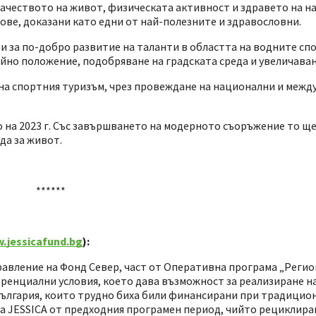
ачеството на живот, физическата активност и здравето на н
ове, доказани като едни от най-полезните и здравословни.
и за по-добро развитие на таланти в областта на водните сп
йно положение, подобряване на градската среда и увеличаван
 на спортния туризъм, чрез провеждане на национални и меж
 на 2023 г. Със завършването на модерното съоръжение то ще
да за живот.
******
.jessicafund.bg
):
авление на Фонд Север, част от Оперативна програма „Регион
ренциални условия, което дава възможност за реализиране на
България, които трудно биха били финансирани при традицио
а JESSICA от предходния програмен период, чийто рециклиран