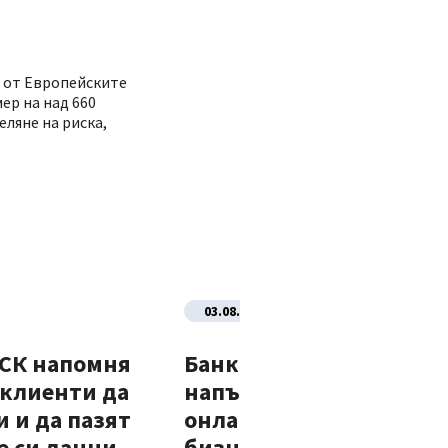
 от Европейските
ер на над 660
ляне на риска,
03.08.2026
ДСК напомня
Банка ДСК стартира
 клиенти да
напълно автоматизир
 и да пазят
онлайн процес за нови
 си данни –
бизнес клиенти