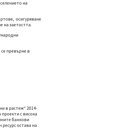
аселението на
ортове, осигуряване
е на заетостта.
дународни
 се превърне в
и в растеж“ 2014-
 проекти с висока
нните банкови
 ресурс остава на