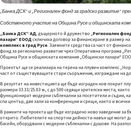
„Банка ДСК“ и „Регионален фонд за градско развитие“ пре
Собственото участие на Община Русе и общинската компа
„Банка ДСК“ АД
, дъщерното й дружество „
Регионален фонд
пазари“ ЕООД
сключиха договор за финансиране в размер на 
комплекс в град Русе
. Заемните средства са част от финанс
фонд за регионално развитие чрез Оперативна програма „Рег
Община Русе и общинската компания „Общински пазари“ ЕООД
Проектът ще се реализира на терена на плувен комплекс „Нор
част от съществуващите стари съоръжения, изграждане на до
В резултат на инвестицията ще бъде изграден нов покрит плу
размери 33.33/25.03 м., с до 500 седящи зрителски места, какт
функционират модерни съблекални за посетители и съдии, ка
спа център, две зали за конференции и срещи, както и всичк
В рамките на проекта ще бъде изградено ново заведение за бъ
открито. Любителите на спортни дейности навън ще могат да
басейн, оборудвани с модерни съблекални с душове. На разпо