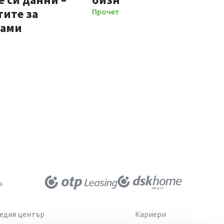
тите за
Прочети повече
мами
едия център
Кариери