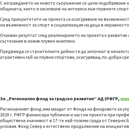
С изграждането на новото съоръжение се цели подобряване к
общината, както и засилване на интереса към плувните спорт
Сред приоритетите на проекта са осигуряване на възможност
на възможност за спорт и социализация на деца в неравносто
Очакван резултат след реализирането на проекта е развитие
състезания в новия плувен комплекс.
Предвижда се строителните дейности да започнат в началото
атрактивен хъб за плувни спортове, осигуряващ по-добра сре
За „Регионален фонд за градско развитие“ АД (РФГР,
www
Регионалният фонд има мандат от Фонда на фондовете за упр
2020 г. РФГР финансира публични и частни проекти при префе
обществена значимост в 17-те най-големи града от Северна 
условия. Фонд Север е естествено продължение на инициатив