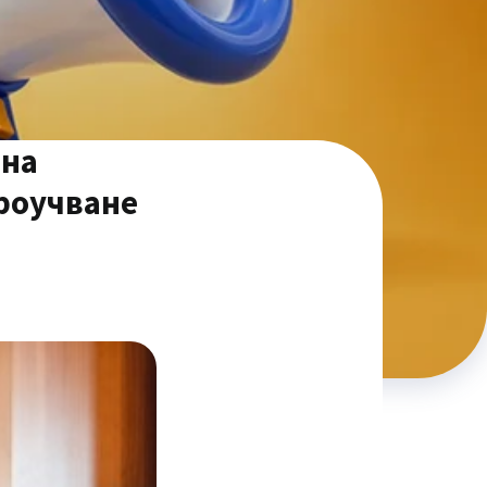
 на
проучване