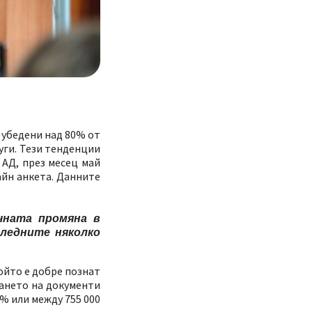
 убедени над 80% от
уги. Тези тенденции
АД, през месец май
айн анкета. Данните
чната промяна в
следните няколко
ойто е добре познат
щането на документи
% или между 755 000