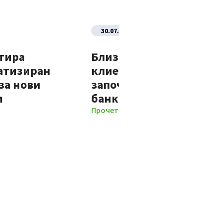
30.07.2026
тира
Близо 70% от новите
атизиран
клиенти на Банка ДСК
за нови
започват отношенията 
и
банката изцяло дигит
Прочети повече