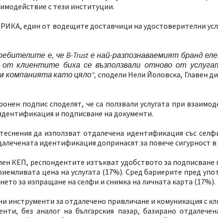
аимодействие с тези институции.
РИКА, един от водещите доставчици на удостоверителни услуг
ребителите е, че B
-Trust
е най-разпознаваемият бранд ел
 от клиентите биха се възползвали отново от услугат
ъм компанията като цяло“,
сподели Нели Йоловска, Главен 
онен подпис споделят, че са ползвали услугата при взаимо
 идентификация и подписване на документи.
теснения да използват отдалечена идентификация със селфи
тдалечената идентификация допринасят за повече сигурност в
лен КЕП, респондентите изтъкват удобството за подписване 
иемливата цена на услугата (17%). Сред бариерите пред упо
нето за изпращане на селфи и снимка на личната карта (17%).
и инструменти за отдалечено привличане и комуникация с кл
нти, без аналог на българския пазар, базирано отдалече