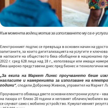
Към момента водещ мотив за използването му са е-услу
Електронният подпис се превръща в основен начин на удосто
запитаните, за които дигитализацията на услугите е ключов
в нагласите на обществото бяха обобщени в национално пр
2022 г. сред 628 лица над 18 г., използващи или имащи наме
бяха широко представени днес пред бизнес и технологични ме
„За екипа на Маркет Линкс проучването беше из
нагласите и намеренията за използване на електро
години“
,
сподели Добромир Живков, управител на Маркет Л
Проучването обхваща двете основни електронни услуги – ква
на пазара от близо 20 години и неговият облачен/мобилен 
се случват само с мобилно устройство. Кумулативният резулт