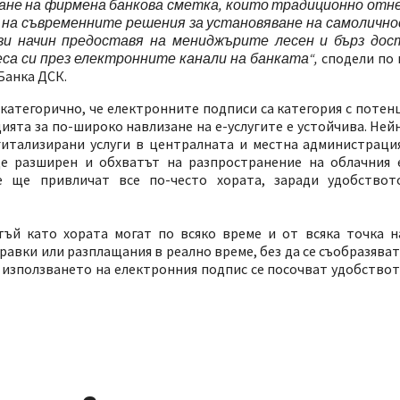
ане на фирмена банкова сметка, които традиционно отне
ие на съвременните решения за установяване на самоличн
зи начин предоставя на мениджърите лесен и бърз до
еса си през електронните канали на банката“,
сподели по 
Банка ДСК.
категорично, че електронните подписи са категория с потенц
цията за по-широко навлизане на е-услугите е устойчива. Не
итализирани услуги в централната и местна администрация
е разширен и обхватът на разпространение на облачния 
е ще привличат все по-често хората, заради удобствот
тъй като хората могат по всяко време и от всяка точка н
авки или разплащания в реално време, без да се съобразяват 
 използването на електронния подпис се посочват удобствот