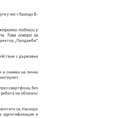
и у нас с бранда B-
ектронни подписи у
а. Това говори за
директор „Продажби“
действие с държавна
 и снимка на лична
 интернет.
през смартфона, без
требата на облачен/
иентите си. Наскоро
на идентификация и