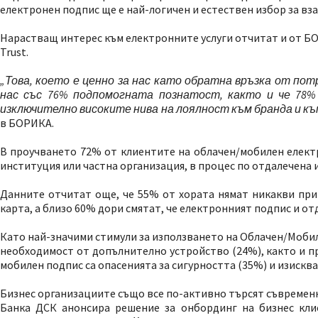
електронен подпис ще е най-логичен и естествен избор за вз
Нарастващ интерес към електронните услуги отчитат и от БО
Trust.
„Това, което е ценно за нас като обратна връзка от пот
нас със 76% подпомогната познатост, както и че 78%
изключително високите нива на лоялност към бранда и к
в БОРИКА.
В проучването 72% от клиентите на облачен/мобилен електр
институция или частна организация, в процес по отдалечена
Данните отчитат още, че 55% от хората нямат никакви при
карта, а близо 60% дори смятат, че електронният подпис и о
Като най-значими стимули за използването на Облачен/Моби
необходимост от допълнително устройство (24%), както и пр
мобилен подпис са опасенията за сигурността (35%) и изисква
Бизнес организациите също все по-активно търсят съвременн
Банка ДСК анонсира решение за онбординг на бизнес клие