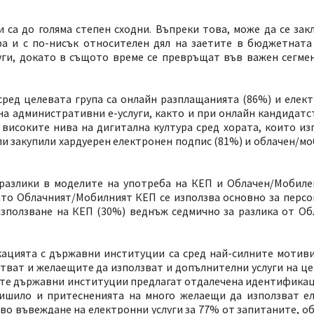
а до голяма степен сходни. Въпреки това, може да се закл
ра и с по-нисък относителен дял на заетите в бюджетната
луги, докато в същото време се превръщат във важен сегме
сред целевата група са онлайн разплащанията (86%) и елек
 на административни е-услуги, както и при онлайн кандидат
високите нива на дигитална култура сред хората, които из
ли закупили хардуерен електронен подпис (81%) и облачен/мо
 разлики в моделите на употреба на КЕП и Облачен/Мобиле
ато Облачният/Мобилният КЕП се използва основно за персо
използване на КЕП (30%) веднъж седмично за разлика от О
ацията с държавни институции са сред най-силните мотиви
стват и желаещите да използват и допълнителни услуги на ц
мите държавни институции предлагат отдалечена идентификац
вишило и притесненията на много желаещи да използват е
о въвеждане на електронни услуги за 77% от запитаните, о