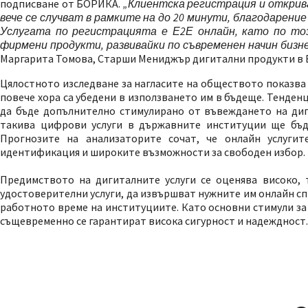
подписване от БОРИКА.
„Клиентска регистрация и открив
вече се случват в рамките на до 20 минути, благодарен
Услугата по регистрацията е Е2Е онлайн, като по то
фирмени продукти, развивайки по съвременен начин бизн
Маргарита Томова, Старши Мениджър дигитални продукти в 
Цялостното изследване за нагласите на обществото показва 
повече хора са убедени в използването им в бъдеще. Тенден
да бъде допълнително стимулирано от въвеждането на диг
такива цифрови услуги в държавните институции ще бъд
Прогнозите на анализаторите сочат, че онлайн услугит
идентификация и широките възможности за свободен избор.
Предимството на дигиталните услуги се оценява високо, 
удостоверителни услуги, да извършват нужните им онлайн спр
работното време на институциите. Като основни стимули за
същевременно се гарантират висока сигурност и надеждност.