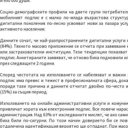
и 950 000 души.
Социо-демографските профили на двете групи потребители с
мобилният подпис е с малко по-млада възрастова структу
дигитални поколения по-лесно усвояват нови за пазара ус
активното население.
Данните сочат, че най-разпространените дигитални услуги 
(84%). Тяхното масово приложение се отчита при заявяване
или застрахователни институции. Тези тенденции показват 
подпис. Анкетираните заявяват, че отново биха подновили и
през следващите 2 години.
Според честотата на използването се набелязват и важни
подпис има превес и тежест в професионалната сфера, док
поради тази причина и данните отчитат двойно по-често 
(15%) за същия период.
Използването на онлайн административни услуги и комуник
привличат хората към електронния подпис. Все повече нара
администрация. Над 63% от изследваните мислят, че ако са
биха били по-сигурни. По този начин доверието би се по
отдалечена идентификация вероятно ще отпаднат. При масов