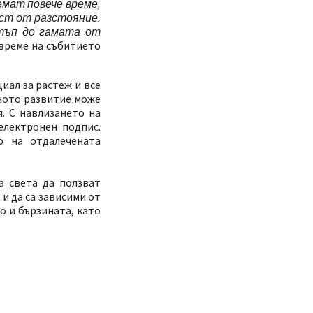
мат повече време,
ост от разстояние.
стъп до гамата от
време на събитието
иал за растеж и все
йното развитие може
. С навлизането на
електронен подпис.
о на отдалечената
а света да ползват
и да са зависими от
о и бързината, като