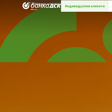
Новини и промоции
Детайли
Индивидуални клиенти