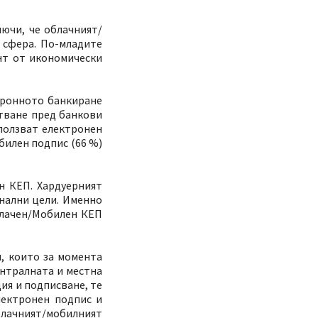
ючи, че облачният/
 сфера. По-младите
нт от икономически
тронното банкиране
стване пред банкови
ползват електронен
билен подпис (66 %)
н КЕП. Хардуерният
нални цели. Именно
блачен/Мобилен КЕП
, които за момента
ентралната и местна
ия и подписване, те
лектронен подпис и
блачният/мобилният