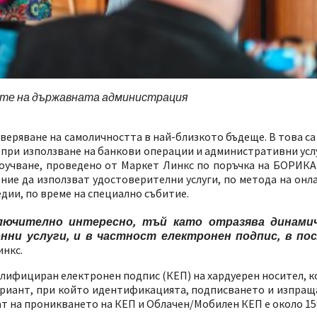
гите на държавната администрация
веряване на самоличността в най-близкото бъдеще. В това са
а при използване на банкови операции и административни усл
оучване, проведено от Маркет Линкс по поръчка на БОРИКА 
рение да използват удостоверителни услуги, по метода на онл
дии, по време на специално събитие.
ключително интересно, тъй като отразява динами
нни услуги, и в частност електронен подпис, в по
инкс.
лифициран електронен подпис (КЕП) на хардуерен носител, к
вариант, при който идентификацията, подписването и изпра
ат на проникването на КЕП и Облачен/Мобилен КЕП е около 15