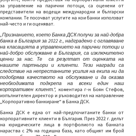
за управление на парични потоци, са оценени от
представители на водещи международни и български
компании. Те посочват услугите на кои банки използват
най-често и ги оценяват.
„Признанието, което Банка ДСК получи за най-добра
банка в България за 2022
г., надградено с оглавяване
на класацията
в управлението на парични потоци и
най-добро обслужване в България, са изключително
ценни за нас. Те са резултат от оценката на
нашите партньори и клиенти. Тези награди са
следствие на непрестанните усилия на екипа ни да
подобрява качеството на обслужване и да оказва
необходимата подкрепа на всеки един наш
корпоративен клиент.”,
коментира г-н Боян Стефов,
изпълнителен директор и ръководител на направление
„Корпоративно банкиране“ в Банка ДСК.
Банка ДСК е една от най-предпочитаните банки от
корпоративните клиенти в България. През 2022 г. делът
на юридическите лица в портфолиото на банката
нараства с 2% на годишна база, като общият им брой