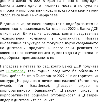
достига близо 70 000. В края на първото полугодие
банката заема едно от челните места и по сума на
отпуснати корпоративни кредити, като към края на юни
2022 г. те са вече 7 милиарда лева.
В допълнение, основен приоритет е подобряването на
клиентското изживяване. Затова през 2022 г. Банка ДСК
откри своя Дигитална фабрика, която представлява
технологична компания в компанията. Новата
иновативна структура се фокусира върху създаването
на дигитални продукти и персонални решения за
клиентите от всички сегменти, които да ги улесняват и
подобряват преживяването им.
Наградата е петата по ред, която Банка ДСК получава
от
Euromoney
тази година, след като бе обявена за
"Най-добра банка в България за 2022 г." в авторитетния
конкурс „Награди за отлични постижения” (Euromoney
Awards for Excellence), „Пазарен лидер в
корпоративното банкиране“, „Пазарен лидер в
корпоративната социална отговорност“ и „Пазарен
лидер в дигиталните решения“.