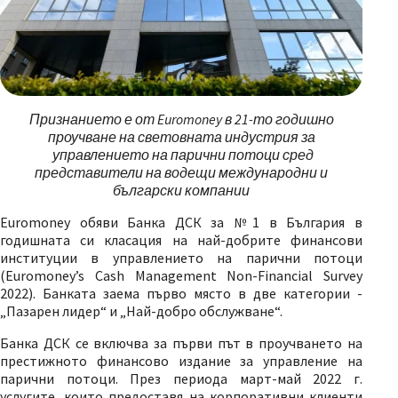
Признанието е от
Euromoney
в 21-то годишно
проучване на световната индустрия за
управлението на парични потоци сред
представители на водещи международни и
български компании
Euromonеy обяви Банка ДСК за №1 в България в
годишната си класация на най-добрите финансови
институции в управлението на парични потоци
(Euromoney’s Cash Management Non-Financial Survey
2022). Банката заема първо място в две категории -
„Пазарен лидер“ и „Най-добро обслужване“.
Банка ДСК се включва за първи път в проучването на
престижното финансово издание за управление на
парични потоци. През периода март-май 2022 г.
услугите, които предоставя на корпоративни клиенти