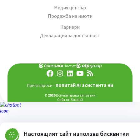
Медия център
Продажба на имоти
Кариери
Декларация за достъпност
Част от:
попитай AI асистента ни
При въпроси -
©
2026
Всички права запазени
Сайт от:
StudioX
Настоящият сайт използва бисквитки