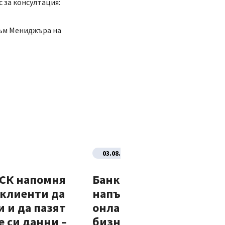
с за консултация:
към Мениджъра на
03.08.2026
ДСК напомня
Банка ДСК стартира
 клиенти да
напълно автоматизир
 и да пазят
онлайн процес за нови
 си данни –
бизнес клиенти