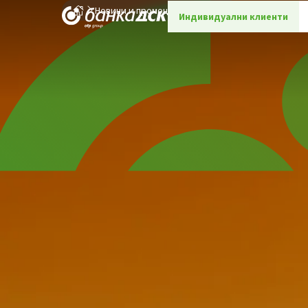
Новини и промоции
Детайли
Индивидуални клиенти