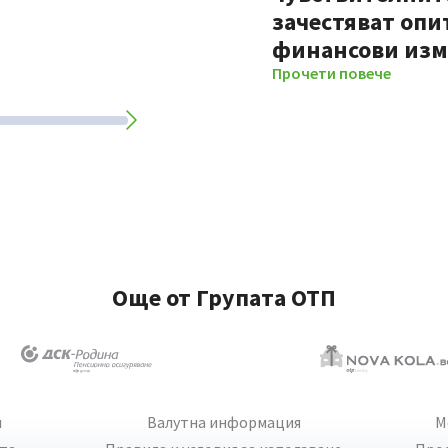
зачестяват опи
финансови из
Прочети повече
Още от Групата ОТП
и
Валутна информация
М