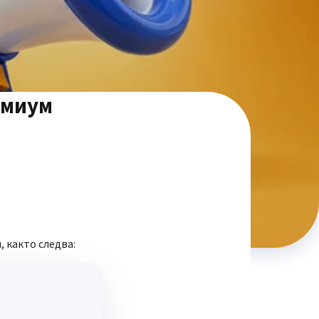
емиум
, както следва: