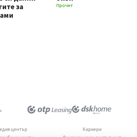
тите за
Прочети повече
мами
едия център
Кариери