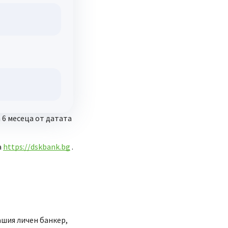
 6 месеца от датата
а
https://dskbank.bg
.
ашия личен банкер,