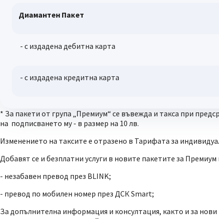
Диамантен Пакет
- с издадена дебитна карта
- с издадена кредитна карта
* За пакети от група „Премиум“ се въвежда и такса при предс
на подписването му - в размер на 10 лв.
Изменението на таксите е отразено в Тарифата за индивидуа
Добавят се и безплатни услуги в новите пакетите за Премиум к
- незабавен превод през BLINK;
- превод по мобилен номер през ДСК Smart;
За допълнителна информация и консултация, както и за нови 