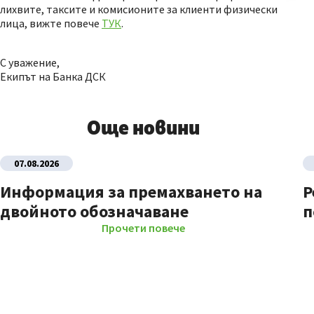
лихвите, таксите и комисионите за клиенти физически
лица, вижте повече
ТУК
.
С уважение,
Екипът на Банка ДСК
Още новини
07.08.2026
Информация за премахването на
Р
двойното обозначаване
п
Прочети повече