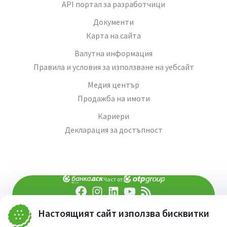
API портал за разработчици
Документи
Карта на сайта
Валутна информация
Правила и условия за използване на уебсайт
Медия център
Продажба на имоти
Кариери
Декларация за достъпност
Част от:
попитай AI асистента ни
При въпроси -
Настоящият сайт използва бисквитки
©
2026
Всички права запазени