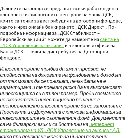
Дяловете на фонда се предлагат всеки работен ден в
клоновете и финансовите центрове на Банка ДСК,
които са точки за дистрибуция на договорни фондове,
както и чрез онлайн банкирането „ДСК Директ“. По-
подробна информация за „ДСК Стабилност –
Европейски акции 3“ можете да намерите на
сайта на
„ДСК Управление на активи“
и в клонове и офиси на
Банка ДСК – точки за дистрибуция на Договорни
фондове.
Инвеститорите трябва да имат предвид, че
стойността на дяловете на фондовете и доходът
от тях могат да се понижат, печалбата не е
гарантирана и те поемат риска да не възстановят
инвестицията си в пълен размер. Преди вземането
на окончателно инвестиционно решение е
препоръчително инвеститорите да се запознаят с
Проспекта и с Документа с ключова информация за
инвеститорите на съответния фонд. Документите
са на български език и са достъпни на
интернет
страницата на УД „ДСК Управление на активи” АД,
като при поискване могат да бъдат получени