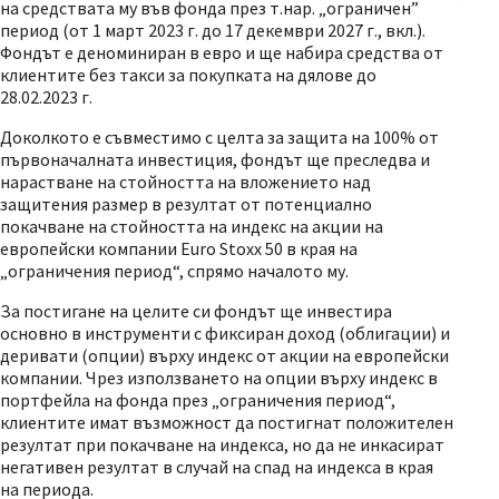
на средствата му във фонда през т.нар. „ограничен”
период (от 1 март 2023 г. до 17 декември 2027 г., вкл.).
Фондът е деноминиран в евро и ще набира средства от
клиентите без такси за покупката на дялове до
28.02.2023 г.
Доколкото е съвместимо с целта за защита на 100% от
първоначалната инвестиция, фондът ще преследва и
нарастване на стойността на вложението над
защитения размер в резултат от потенциално
покачване на стойността на индекс на акции на
европейски компании Euro Stoxx 50 в края на
„ограничения период“, спрямо началото му.
За постигане на целите си фондът ще инвестира
основно в инструменти с фиксиран доход (облигации) и
деривати (опции) върху индекс от акции на европейски
компании. Чрез използването на опции върху индекс в
портфейла на фонда през „ограничения период“,
клиентите имат възможност да постигнат положителен
резултат при покачване на индекса, но да не инкасират
негативен резултат в случай на спад на индекса в края
на периода.