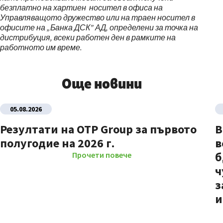
безплатно на хартиен носител в офиса на
Управляващото дружество или на траен носител в
офисите на „Банка ДСК” АД, определени за точка на
дистрибуция, всеки работен ден в рамките на
работното им време.
Още новини
05.08.2026
Резултати на OTP Group за първото
В
полугодие на 2026 г.
в
б
Прочети повече
ч
з
и