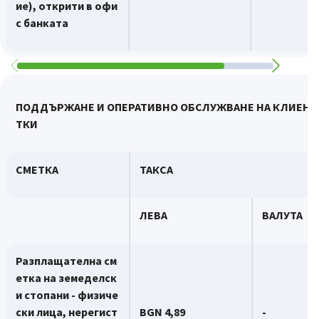
ие
)
, открити в офи
с банката
ПОДДЪРЖАНЕ И ОПЕРАТИВНО ОБСЛУЖВАНЕ НА КЛИЕНТ
ТКИ
СМЕТКА
ТАКСА
ЛЕВА
ВАЛУТА
Разплащателна см
етка на земеделск
и стопани - физиче
ски лица, нерегист
BGN
4,89
-