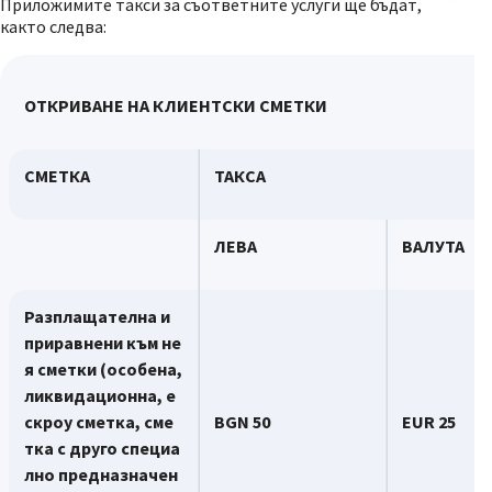
Приложимите такси за съответните услуги ще бъдат,
както следва:
ОТКРИВАНЕ
НА КЛИЕНТСКИ СМЕТКИ
СМЕТКА
ТАКСА
ЛЕВА
ВАЛУТА
Разплащателна и
приравнени към не
я сметки
(
особена,
ликвидационна, е
скроу сметка, сме
BGN
50
EUR
25
тка с друго специа
лно предназначен