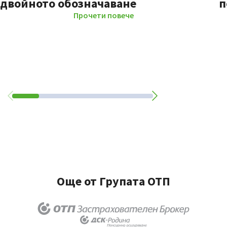
двойното обозначаване
п
Прочети повече
Още от Групата ОТП