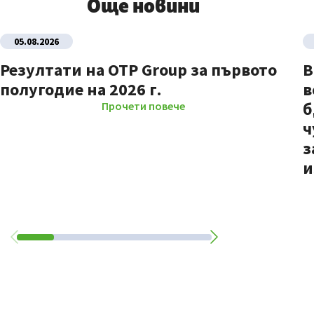
Още новини
05.08.2026
Резултати на OTP Group за първото
В
полугодие на 2026 г.
в
б
Прочети повече
ч
з
и