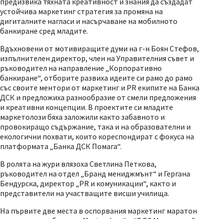
предизвика тяхната креативност и знания да създадат
устойчива маркетинг стратегия за промяна на
дигиталните нагласи и насърчаване на мобилното
банкиране сред младите.
Вдъхновени от мотивиращите думи на г-н Боян Стефов,
изпълнителен директор, член на Управителния съвет и
ръководител на направление „Корпоративно
банкиране“, отборите развиха идеите си рамо до рамо
със своите ментори от маркетинг и PR екипите на Банка
ДСК и предложиха разнообразие от смели предложения
и креативни концепции. В проектите си младите
маркетолози бяха заложили както забавното и
провокиращо съдържание, така и на образователни и
екологични похвати, които кореспондират с фокуса на
платформата „Банка ДСК Помага“.
В ролята на жури влязоха Светлина Петкова,
ръководител на отдел „Бранд мениджмънт“ и Гергана
Бендурска, директор „PR и комуникации“, както и
представители на участващите висши училища.
На първите две места в оспорвания маркетинг маратон