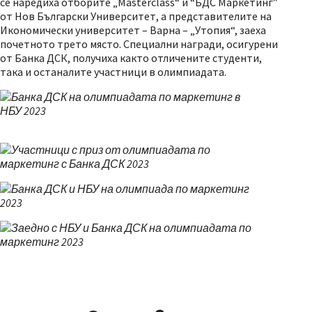
се наредиха отборите „Masterclass“ и “БДС Маркетинг”
от Нов Български Университет, а представителите на
Икономически университет – Варна – „Утопия“, заеха
почетното трето място. Специални награди, осигурени
от Банка ДСК, получиха както отличените студенти,
така и останалите участници в олимпиадата.