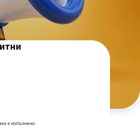
дитни
 ако е изпълнено