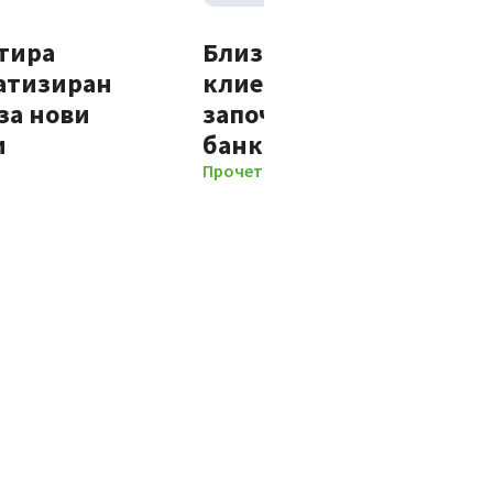
тира
Близо 70% от новите
атизиран
клиенти на Банка ДСК
за нови
започват отношенията 
и
банката изцяло дигит
Прочети повече