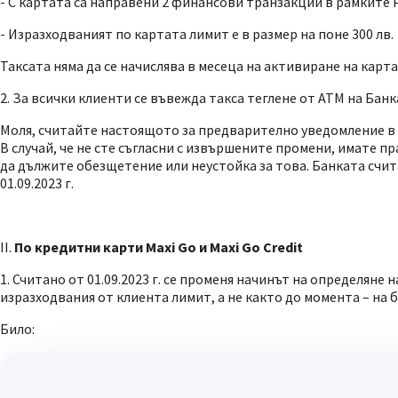
- С картата са направени 2 финансови транзакции в рамките н
- Изразходваният по картата лимит е в размер на поне 300 лв.
Таксата няма да се начислява в месеца на активиране на карта
2. За всички клиенти се въвежда такса теглене от АТМ на Банк
Моля, считайте настоящото за предварително уведомление в с
В случай, че не сте съгласни с извършените промени, имате п
да дължите обезщетение или неустойка за това. Банката счита
01.09.2023 г.
II.
По кредитни карти Maxi Go и Maxi Go Credit
1. Считано от 01.09.2023 г. се променя начинът на определяне
изразходвания от клиента лимит, а не както до момента – на 
Било: