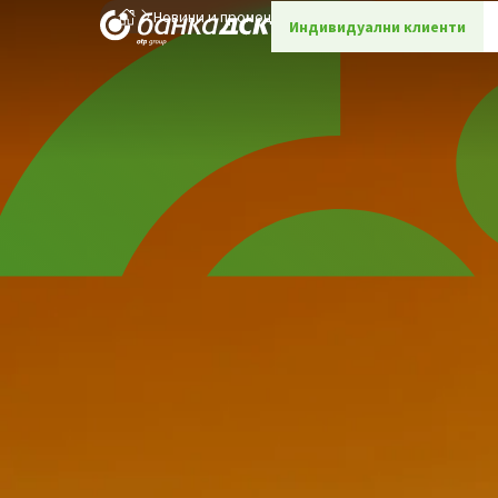
Новини и промоции
Детайли
Индивидуални клиенти