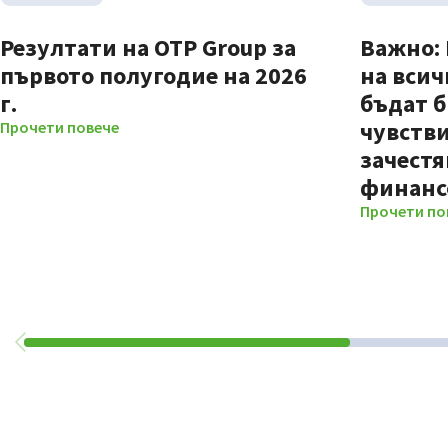
Резултати на OTP Group за
Важно:
първото полугодие на 2026
на всич
г.
бъдат б
чувстви
Прочети повече
зачестя
финанс
Прочети по