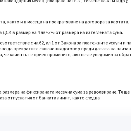
а календарния месец (плащане на ПОС, теглене на АТМ и др.);
та, както и в месеца на прекратяване на договора за картата.
а ДСК в размер на 4 лв+3% от размера на изтеглената сума.
ъответствие с чл.62, ал.1 от Закона за платежните услуги и 
раво да прекратите сключения договор преди датата на влизане
, че клиентът е приел промените, ако не я e уведомил за обр
 на размера на фиксираната месечна сума за револвиране. Тя ще
база отпуснатия от банката лимит, както следва: