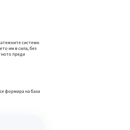
платежните системи.
то им в сила, без
атното преди
 се формира на база