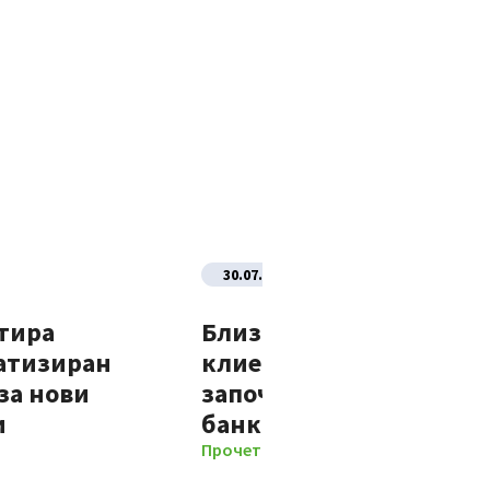
30.07.2026
тира
Близо 70% от новите
атизиран
клиенти на Банка ДСК
за нови
започват отношенията 
и
банката изцяло дигит
Прочети повече