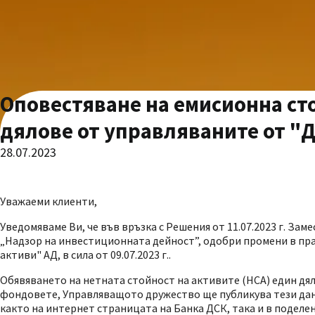
Оповестяване на емисионна сто
дялове от управляваните от "
28.07.2023
Уважаеми клиенти,
Уведомяваме Ви, че във връзка с Решения от 11.07.2023 г. З
„Надзор на инвестиционната дейност”, одобри промени в пр
активи" АД, в сила от 09.07.2023 г..
Обявяването на нетната стойност на активите (НСА) един дял
фондовете, Управляващото дружество ще публикува тези да
както на интернет страницата на Банка ДСК, така и в поделе