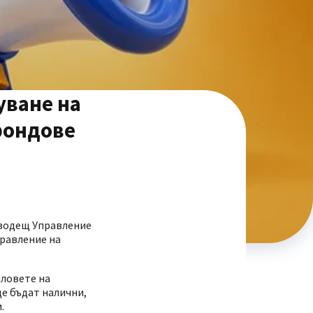
уване на
фондове
ководещ Управление
равление на
яловете на
ще бъдат налични,
.