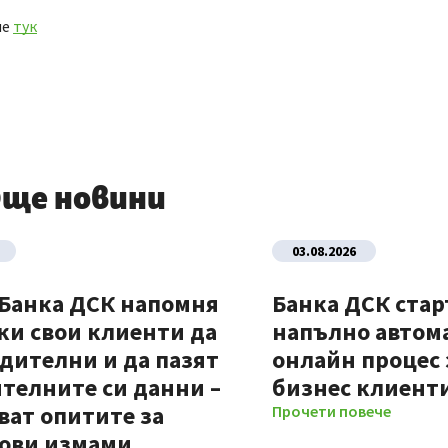
ие
тук
ще новини
03.08.2026
 Банка ДСК напомня
Банка ДСК стар
ки свои клиенти да
напълно автом
дителни и да пазят
онлайн процес 
телните си данни –
бизнес клиент
ват опитите за
Прочети повече
ови измами