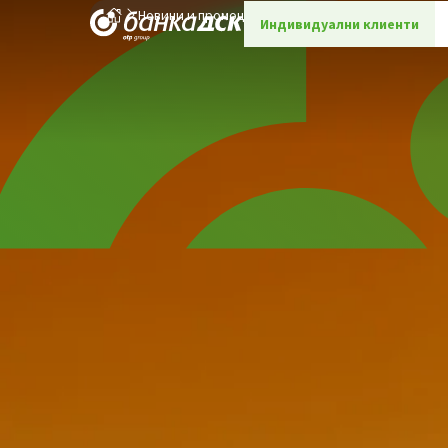
Новини и промоции
Детайли
Индивидуални клиенти