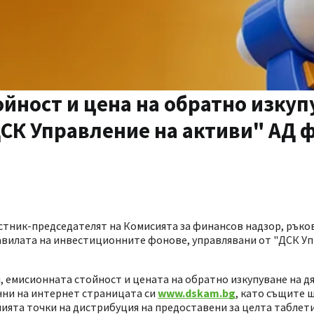
йност и цена на обратно изкуп
ДСК Управление на активи" АД 
аместник-председателят на Комисията за финансов надзор, ръ
авилата на инвестиционните фонове, управлявани от "ДСК Уп
, емисионната стойност и цената на обратно изкупуване на д
нни на интернет страницата си
www.dskam.bg
, като същите 
нията точки на дистрибуция на предоставени за целта таблети