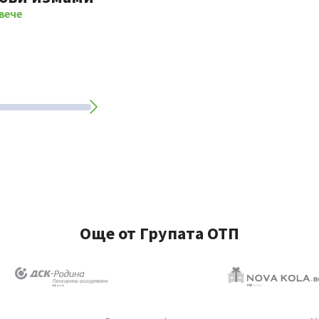
вече
Още от Групата ОТП