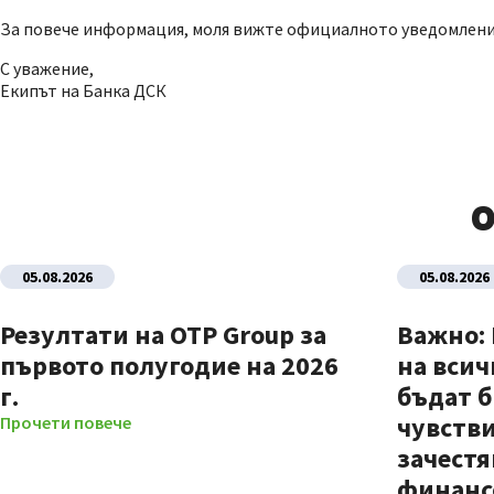
За повече информация, моля вижте официалното уведомлен
С уважение,
Екипът на Банка ДСК
О
05.08.2026
05.08.2026
Резултати на OTP Group за
Важно:
първото полугодие на 2026
на всич
г.
бъдат б
чувстви
Прочети повече
зачестя
финанс