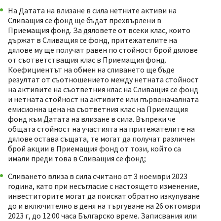
На Датата на влизане в сила нетните активи на
Сливащия се фонд ще бъдат прехвърлени в
Приемащия фонд. За дяловете от всеки клас, които
държат в Сливащия се фонд, притежателите на
дялове му ще получат равен по стойност брой дялове
от съответстващия клас в Приемащия фонд.
Коефициентът на обмен на сливането ще бъде
резултат от съотношението между нетната стойност
на активите на съответния клас на Сливащия се фонд
и нетната стойност на активите или първоначалната
емисионна цена на съответния клас на Приемащия
фонд към Датата на влизане в сила. Въпреки че
общата стойност на участията на притежателите на
дялове остава същата, те могат да получат различен
брой акции в Приемащия фонд от този, който са
имали преди това в Сливащия се фонд;
Сливането влиза в сила считано от 3 ноември 2023
година, като при несъгласие с настоящето изменение,
инвеститорите могат да поискат обратно изкупуване
до и включително в деня на търгуване на 26 октомври
2023 г, до 12:00 часа Българско време. Записвания или