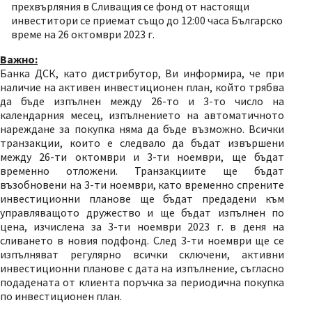
прехвърляния в Сливащия се фонд от настоящи
инвеститори се приемат също до 12:00 часа Българско
време на 26 октомври 2023 г.
Важно:
Банка ДСК, като дистрибутор, Ви информира, че при
наличие на активен инвестиционен план, който трябва
да бъде изпълнен между 26-то и 3-то число на
календарния месец, изпълнението на автоматичното
нареждане за покупка няма да бъде възможно. Всички
транзакции, които е следвало да бъдат извършени
между 26-ти октомври и 3-ти ноември, ще бъдат
временно отложени. Транзакциите ще бъдат
възобновени на 3-ти ноември, като временно спрените
инвестиционни планове ще бъдат предадени към
управляващото дружество и ще бъдат изпълнен по
цена, изчислена за 3-ти ноември 2023 г. в деня на
сливането в новия подфонд. След 3-ти ноември ще се
изпълняват регулярно всички сключени, активни
инвестиционни планове с дата на изпълнение, съгласно
подадената от клиента поръчка за периодична покупка
по инвестиционен план.