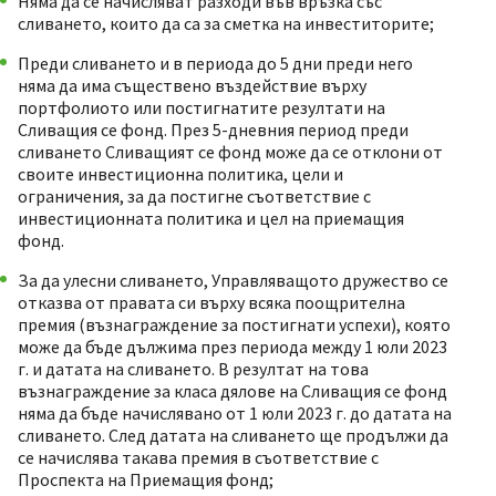
Няма да се начисляват разходи във връзка със
сливането, които да са за сметка на инвеститорите;
Преди сливането и в периода до 5 дни преди него
няма да има съществено въздействие върху
портфолиото или постигнатите резултати на
Сливащия се фонд. През 5-дневния период преди
сливането Сливащият се фонд може да се отклони от
своите инвестиционна политика, цели и
ограничения, за да постигне съответствие с
инвестиционната политика и цел на приемащия
фонд.
За да улесни сливането, Управляващото дружество се
отказва от правата си върху всяка поощрителна
премия (възнаграждение за постигнати успехи), която
може да бъде дължима през периода между 1 юли 2023
г. и датата на сливането. В резултат на това
възнаграждение за класа дялове на Сливащия се фонд
няма да бъде начислявано от 1 юли 2023 г. до датата на
сливането. След датата на сливането ще продължи да
се начислява такава премия в съответствие с
Проспекта на Приемащия фонд;