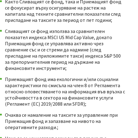
Както Сливащият се фонд, така и Приемащият фонд
се фокусират върху осигуряване на растеж на
капитала над техните сравнителни показатели след
приспадане на таксите за период от пет години;
Сливащият се фонд използва за сравнителен
показател индекса MSCI US Mid Cap Value, докато
Приемащия фонд се управлява активно чрез
сравнение със и се стреми да надмине (след
приспадане на приложимите такси) индекса S&P 500
за препоръчителния период на държане на
финансовите инструменти;
Приемащият фонд има екологични и/или социални
характеристики по смисъла на член 8 от Регламента
относно оповестяването на информация във връзка с
устойчивостта в сектора на финансовите услуги
(Регламент (ЕС) 2019/2088 или SFDR);
Очаква се намаление на таксите за управление при
Приемащия фонд и запазване на нивото на
оперативните разходи.;