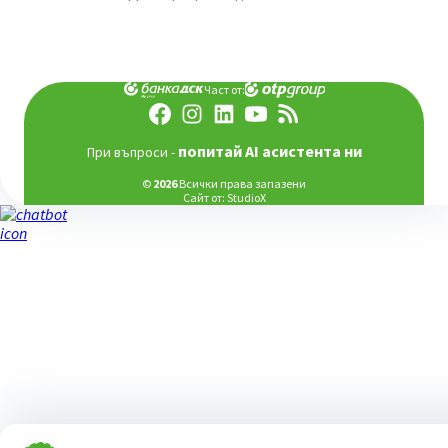
Част от:
попитай AI асистента ни
При въпроси -
©
2026
Всички права запазени
Сайт от:
StudioX