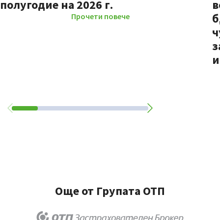
полугодие на 2026 г.
в
б
Прочети повече
ч
з
и
Още от Групата ОТП