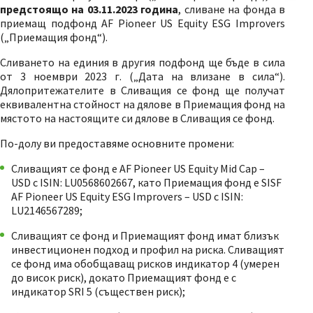
предстоящо на 03.11.2023 година
, сливане на фонда в
приемащ подфонд AF Pioneer US Equity ESG Improvers
(„Приемащия фонд“).
Сливането на единия в другия подфонд ще бъде в сила
от 3 ноември 2023 г. („Дата на влизане в сила“).
Дялопритежателите в Сливащия се фонд ще получат
еквивалентна стойност на дялове в Приемащия фонд на
мястото на настоящите си дялове в Сливащия се фонд.
По-долу ви предоставяме основните промени:
Сливащият се фонд е AF Pioneer US Equity Mid Cap –
USD с ISIN: LU0568602667, като Приемащия фонд е SISF
AF Pioneer US Equity ESG Improvers – USD с ISIN:
LU2146567289;
Сливащият се фонд и Приемащият фонд имат близък
инвестиционен подход и профил на риска. Сливащият
се фонд има обобщаващ рисков индикатор 4 (умерен
до висок риск), докато Приемащият фонд е с
индикатор SRI 5 (съществен риск);