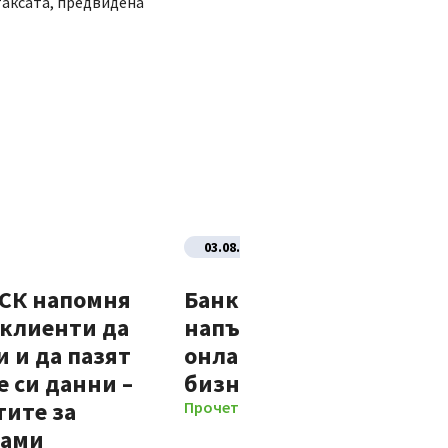
 таксата, предвидена
03.08.2026
ДСК напомня
Банка ДСК стартира
 клиенти да
напълно автоматизир
 и да пазят
онлайн процес за нови
 си данни –
бизнес клиенти
тите за
Прочети повече
мами