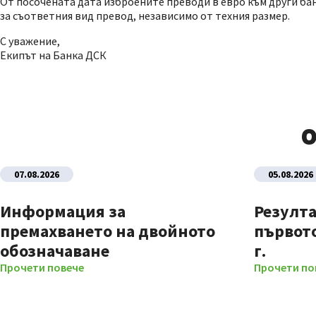
От посочената дата изброените преводи в евро към други ба
за съответния вид превод, независимо от техния размер.
С уважение,
Екипът на Банка ДСК
О
07.08.2026
05.08.2026
Информация за
Резулта
премахването на двойното
първото
обозначаване
г.
Прочети повече
Прочети по