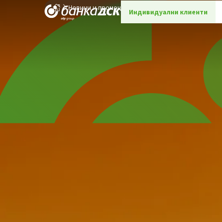
Новини и промоции
Детайли
Индивидуални клиенти