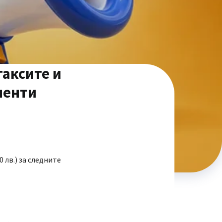
таксите и
иенти
 лв.) за следните