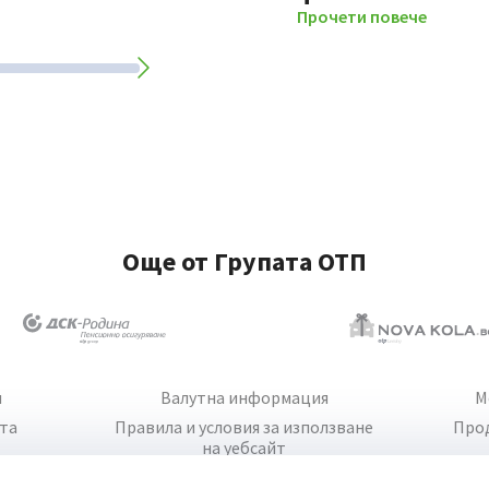
Прочети повече
Още от Групата ОТП
и
Валутна информация
М
йта
Правила и условия за използване
Про
на уебсайт