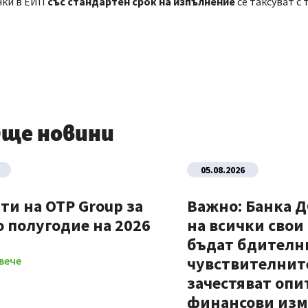
нки в ЕИП
със стандартен срок на изпълнение
се таксуват с
ще новини
05.08.2026
ти на OTP Group за
Важно: Банка 
 полугодие на 2026
на всички свои
бъдат бдителни
чувствителните
вече
зачестяват опи
финансови из