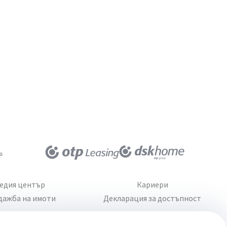
едия център
Кариери
дажба на имоти
Декларация за достъпност