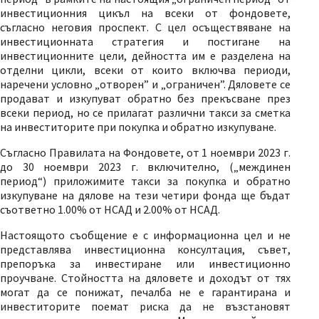
инвестиционния цикъл на всеки от фондовете,
съгласно неговия проспект. С цел осъществяване на
инвестиционната стратегия и постигане на
инвестиционните цели, дейността им е разделена на
отделни цикли, всеки от които включва периоди,
наречени условно „отворен” и „ограничен”. Дяловете се
продават и изкупуват обратно без прекъсване през
всеки период, но се прилагат различни такси за сметка
на инвеститорите при покупка и обратно изкупуване.
Съгласно Правилата на Фондовете, от 1 ноември 2023 г.
до 30 ноември 2023 г. включително, („междинен
период“) приложимите такси за покупка и обратно
изкупуване на дялове на тези четири фонда ще бъдат
съответно 1.00% от НСАД и 2.00% от НСАД.
Настоящото съобщение е с информационна цел и не
представлява инвестиционна консултация, съвет,
препоръка за инвестиране или инвестиционно
проучване. Стойността на дяловете и доходът от тях
могат да се понижат, печалба не е гарантирана и
инвеститорите поемат риска да не възстановят