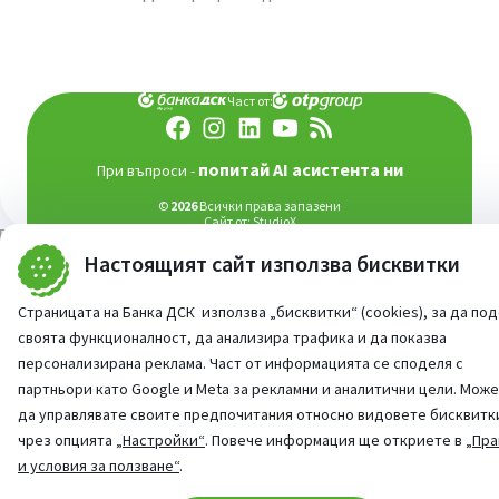
Част от:
попитай AI асистента ни
При въпроси -
©
2026
Всички права запазени
Сайт от:
StudioX
Настоящият сайт използва бисквитки
Страницата на Банка ДСК използва „бисквитки“ (cookies), за да по
своята функционалност, да анализира трафика и да показва
персонализирана реклама. Част от информацията се споделя с
партньори като Google и Meta за рекламни и аналитични цели. Мож
да управлявате своите предпочитания относно видовете бисквитк
чрез опцията
„Настройки“
. Повече информация ще откриете в
„Пра
и условия за ползване“
.