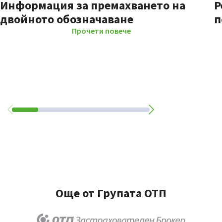
Информация за премахването на
Р
двойното обозначаване
п
Прочети повече
Още от Групата ОТП