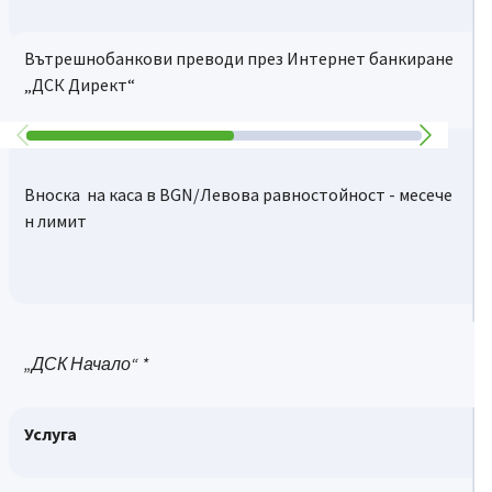
Вътрешнобанкови преводи през Интернет банкиране
Месечна такса на пакетна програма
BGN
„ДСК Директ“
Вноска на каса в BGN/Левова равностойност - месече
н лимит
„ДСК Начало“
*
Теглене на каса в BGN/Левова равностойност- месече
н лимит
Услуга