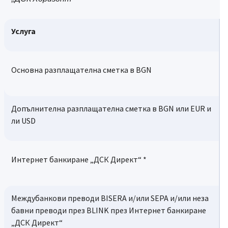
пос
Теглене на каса в BGN/Левова равностойност- мес
ими
Услуга
ечен лимит
щат
нка
нти
Основна разплащателна сметка в BGN
5 б
Дебитна карта по сметка в лева
ужв
Допълнителна разплащателна сметка в BGN или EUR и
ока
ли USD
50 
Теглене на АТМ - на АТМ на Банка ДСК
е и
Интернет банкиране „ДСК Директ“ *
изв
Междубанкови преводи BISERA и/или SEPA и/или неза
50 
бавни преводи през BLINK през Интернет банкиране
Вноска на CDM - на АТМ на Банка ДСК
е и
„ДСК Директ“
изв