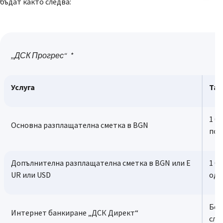
бъдат както следва:
„ДСК Прогрес“
*
Услуга
Так
1 б
Основна разплащателна сметка в BGN
под
Допълнителна разплащателна сметка в BGN или E
1 б
UR или USD
одд
Без
Интернет банкиране „ДСК Директ“
слу