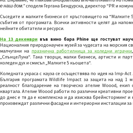
е наш дом.”
споделя Гергана Бендурска, директор “PR и комун
Съседите и малките бизнеси от кръстовището на “Малките 5
събития от програмата. Всички активности целят да напомн
нейните обитатели и ресурси.
На 13 декември
във вино бара Phine ще гостуват науч
Националния природонаучен музей за чудесата на морския св
малчугани на
празнична работилница за коледни играчки
„СлънцеЛуна“. Така творци, малки бизнеси, артисти и пар
коледен дух и смисъл „Малките 5 кьошета“.
Коледната украса с кауза се осъществява по идея на Imp-Ac
България програмата Wildlife Impact за защита на над 1 
реалност благодарение на творческо ателие Woood, екип 
квартала. Aтелие Woood работи по различни креативни проек
до днес е тя да е комплексна и да изисква брейнсторминг и к
произвеждат различни фасадни и интериорни инсталации за м