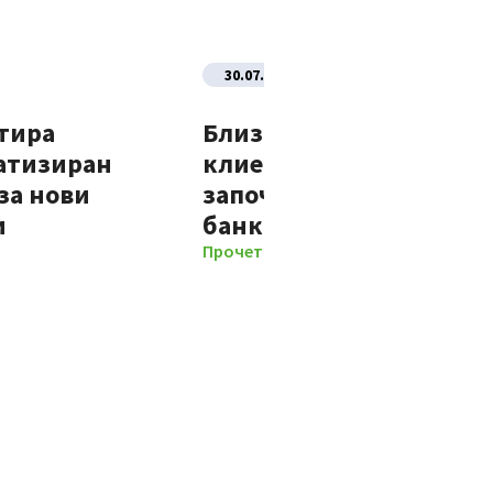
30.07.2026
тира
Близо 70% от новите
атизиран
клиенти на Банка ДСК
за нови
започват отношенията 
и
банката изцяло дигит
Прочети повече