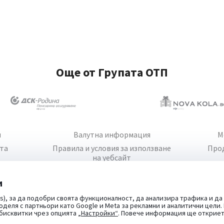
Още от Групата ОТП
и
Валутна информация
М
йта
Правила и условия за използване
Про
на уебсайт
и
s), за да подобри своята функционалност, да анализира трафика и да
оделя с партньори като Google и Meta за рекламни и аналитични цели
 бисквитки чрез опцията
„Настройки“
. Повече информация ще открие