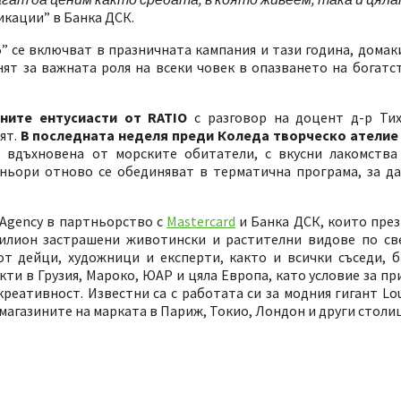
икации” в Банка ДСК.
” се включват в празничната кампания и тази година, дома
ят за важната роля на всеки човек в опазването на богатс
ните ентусиасти от RATIO
с разговор на доцент д-р Ти
ят.
В последната неделя преди Коледа творческо атели
, вдъхновена от морските обитатели, с вкусни лакомств
тньори отново се обединяват в терматична програма, за да
t Аgency в партньорство с
Mastercard
и Банка ДСК, които през 
милион застрашени животински и растителни видове по све
от дейци, художници и експерти, както и всички съседи, 
ти в Грузия, Мароко, ЮАР и цяла Европа, като условие за пр
реативност. Известни са с работата си за модния гигант Loui
агазините на марката в Париж, Токио, Лондон и други столиц