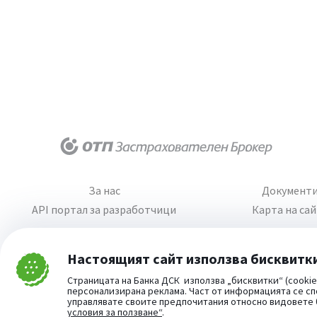
За нас
Документ
API портал за разработчици
Карта на са
Настоящият сайт използва бисквитк
Затвори
Страницата на Банка ДСК използва „бисквитки“ (cookie
Cookie consent change
персонализирана реклама. Част от информацията се сп
управлявате своите предпочитания относно видовете
условия за ползване“
.
Част от: