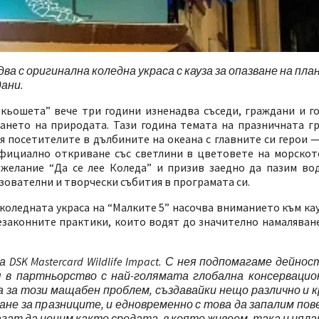
 с оригинална коледна украса с кауза за опазване на пл
дани.
ьошета” вече три години изненадва съседи, граждани и го
ането на природата. Тази година темата на празничната гр
 посетителите в дълбините на океана с главните си герои —
официално откриване със светлини в цветовете на морскот
ожелание “Да се лее Коледа” и призив заедно да пазим во
зователни и творчески събития в програмата си.
коледната украса на “Малките 5” насочва вниманието към кау
законните практики, които водят до значително намаляване
DSK Mastercard Wildlife Impact. С нея
подпомагаме дейност
в партньорство с най-голямата глобална консервацио
та за този мащабен проблем, създавайки нещо различно и к
не за празниците, и едновременно с това да запалим пове
агат да ценим както средата, в която живеем, така и цял