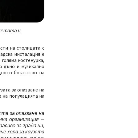
анетата и
сти на столицата с
адска инсталация е
 голяма костенурка,
о дъно и музикално
дното богатство на
зата за опазване на
 на популацията на
та за опазване на
нна организация —
расиво за града ни,
че хора за каузата
ата планета, която