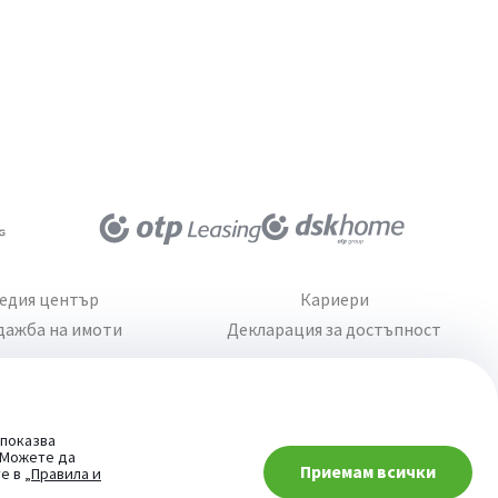
едия център
Кариери
дажба на имоти
Декларация за достъпност
 показва
. Можете да
Приемам всички
При въпроси -
те в
„Правила и
попитай AI асистента ни