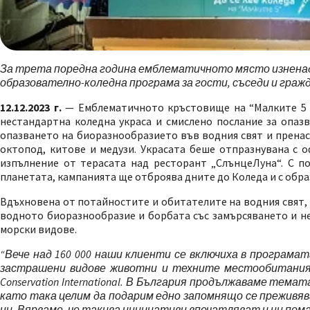
За трета поредна година емблематичното място изненадва
образователно-коледна програма за гости, съседи и граж
12.12.2023 г.
— Емблематичното кръстовище на “Малките 5 к
нестандартна коледна украса и смислено послание за опазв
опазването на биоразнообразието във водния свят и пренася
октопод, китове и медузи. Украсата беше отпразнувана с 
изпълнение от терасата над ресторант „СлънцеЛуна“. С п
планетата, кампанията ще отброява дните до Коледа и с обра
Вдъхновена от потайностите и обитателите на водния свят, 
водното биоразнообразие и борбата със замърсяването и не
морски видове.
“Вече над 160 000 наши клиенти
се включиха в програмата 
застрашени видове животни
и техните местообитания 
Conservation International. В България продължаваме тема
като така целим да подарим едно запомнящо се преживява
ни. Вярваме, че такива инициативи впечатляват и ни пом