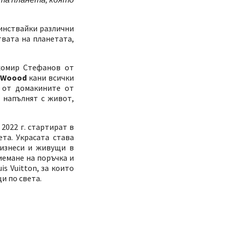
кинствайки различни
твата на планетата,
хомир Стефанов от
е Woood
кани всички
а от домакините от
 напълнят с живот,
2022 г. стартират в
та. Украсата става
бизнеси и живущи в
иемане на поръчка и
s Vuitton, за които
и по света.