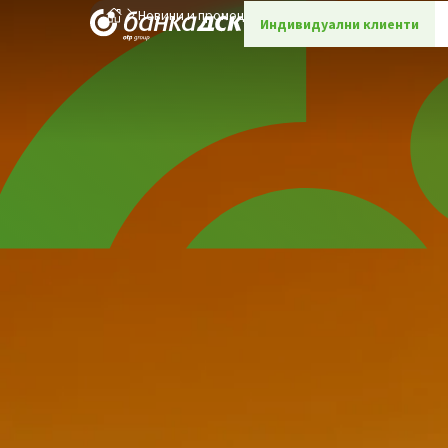
Новини и промоции
Детайли
Индивидуални клиенти