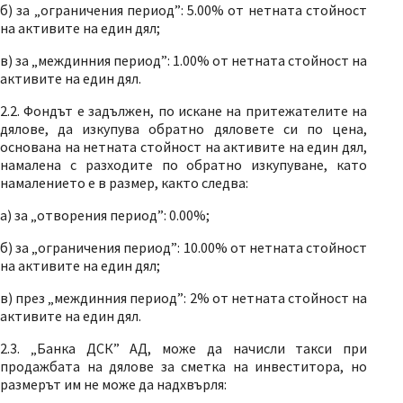
б) за „ограничения период”: 5.00% от нетната стойност
на активите на един дял;
в) за „междинния период”: 1.00% от нетната стойност на
активите на един дял.
2.2. Фондът е задължен, по искане на притежателите на
дялове, да изкупува обратно дяловете си по цена,
основана на нетната стойност на активите на един дял,
намалена с разходите по обратно изкупуване, като
намалението е в размер, както следва:
a) за „отворения период”: 0.00%;
б) за „ограничения период”: 10.00% от нетната стойност
на активите на един дял;
в) през „междинния период”: 2% от нетната стойност на
активите на един дял.
2.3. „Банка ДСК” АД, може да начисли такси при
продажбата на дялове за сметка на инвеститора, но
размерът им не може да надхвърля: