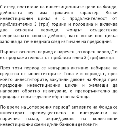
С оглед постигане на инвестиционните цели на Фонда,
дейността му има цикличен характер. Всеки
инвестиционен цикъл е с продължителност от
приблизително 3 (три) години и половина и включва
два основни периода. Фондът осъществява
непрекъснато своята дейност, като всеки нов цикъл
започва да тече веднага след изтичане на предходния.
Първият основен период е наречен „отворен период” и
е с продължителност от приблизително 3 (три) месеца.
През този период се извършва активно набиране на
средства от инвеститорите. Това е и периодът, през
който инвеститорите, закупили дялове на Фонда през
предходни инвестиционни цикли и желаещи да
направят обратно изкупуване, е препоръчително да
продадат своите дялове обратно на Фонда.
По време на „отворения период” активите на Фонда се
инвестират преимуществено в инструменти на
паричния пазар, акции/дялове на колективни
инвестиционни схеми и/или банкови депозити.