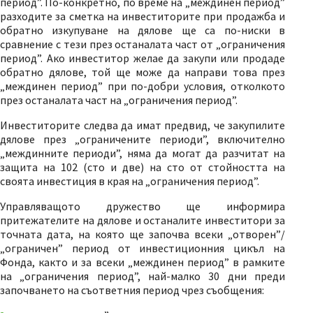
период”. По-конкретно, по време на „междинен период”
разходите за сметка на инвеститорите при продажба и
обратно изкупуване на дялове ще са по-ниски в
сравнение с тези през останалата част от „ограничения
период”. Ако инвеститор желае да закупи или продаде
обратно дялове, той ще може да направи това през
„междинен период” при по-добри условия, отколкото
през останалата част на „ограничения период”.
Инвеститорите следва да имат предвид, че закупилите
дялове през „ограничените периоди”, включително
„междинните периоди”, няма да могат да разчитат на
защита на 102 (сто и две) на сто от стойността на
своята инвестиция в края на „ограничения период”.
Управляващото дружество ще информира
притежателите на дялове и останалите инвеститори за
точната дата, на която ще започва всеки „отворен”/
„ограничен” период от инвестиционния цикъл на
Фонда, както и за всеки „междинен период” в рамките
на „ограничения период”, най-малко 30 дни преди
започването на съответния период чрез съобщения: