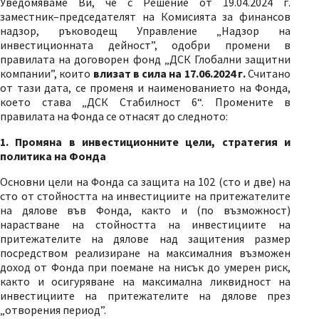
Уведомяваме Ви, че с Решение от 19.04.2024 г.
заместник–председателят на Комисията за финансов
надзор, ръководещ Управление „Надзор на
инвестиционната дейност”, одобри промени в
правилата на договорен фонд „ДСК Глобални защитни
компании”, които
влизат в сила на 17.06.2024 г.
Считано
от тази дата, се променя и наименованието на Фонда,
което става „ДСК Стабилност 6“. Промените в
правилата на Фонда се отнасят до следното:
1. Промяна в инвестиционните цели, стратегия и
политика на Фонда
Основни цели на Фонда са защита на 102 (сто и две) на
сто от стойността на инвестициите на притежателите
на дялове във Фонда, както и (по възможност)
нарастване на стойността на инвестициите на
притежателите на дялове над защитения размер
посредством реализиране на максималния възможен
доход от Фонда при поемане на нисък до умерен риск,
както и осигуряване на максимална ликвидност на
инвестициите на притежателите на дялове през
„отворения период”.