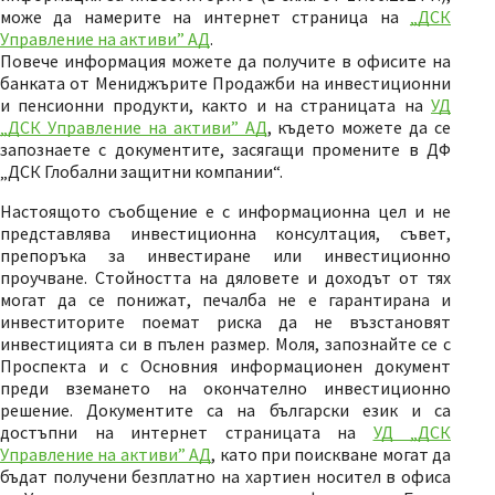
може да намерите на интернет страница на
„ДСК
Управление на активи” АД
.
Повече информация можете да получите в офисите на
банката от Мениджърите Продажби на инвестиционни
и пенсионни продукти, както и на страницата на
УД
„ДСК Управление на активи” АД
, където можете да се
запознаете с документите, засягащи промените в ДФ
„ДСК Глобални защитни компании“.
Настоящото съобщение е с информационна цел и не
представлява инвестиционна консултация, съвет,
препоръка за инвестиране или инвестиционно
проучване. Стойността на дяловете и доходът от тях
могат да се понижат, печалба не е гарантирана и
инвеститорите поемат риска да не възстановят
инвестицията си в пълен размер. Моля, запознайте се с
Проспекта и с Основния информационен документ
преди вземането на окончателно инвестиционно
решение. Документите са на български език и са
достъпни на интернет страницата на
УД „ДСК
Управление на активи” АД
, като при поискване могат да
бъдат получени безплатно на хартиен носител в офиса