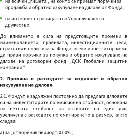
на всички „гишета”, на които се приемат поръчки за
продажба и обратно изкупуване на дялове от Фонда;
на интернет страницата на Управляващото
дружество.
До влизането в сила на предстоящите промени в
наименованието, правилата, инвестиционните цели,
стратегия и политика на Фонда, всеки инвеститор може
да прави поръчки за покупка и обратно изкупуване на
дялове на договорен фонд „ДСК Глобални защитни
компании ”.
2. Промяна в разходите за издаване и обратно
изкупуване на дялове
2.1. Фондът е задължен постоянно да предлага дяловете
си на инвеститорите по емисионна стойност, основана
на нетната стойност на активите на един дял,
увеличена с разходите по емитирането в размер, както
следва:
a) за „отворения период”: 0.00%;