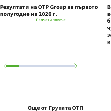
Резултати на OTP Group за първото
В
полугодие на 2026 г.
в
б
Прочети повече
ч
з
и
Още от Групата ОТП