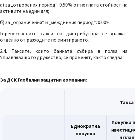
а) за „отворения период”: 0.50% от нетната стойност на
активите на един дял;
б) за „ограничения” и „междинния период”: 0.00%.
Горепосочените такси на дистрибутора се дължат
отделно от разходите по емитирането.
2.4. Таксите, които банката събира в полза на
Управляващото дружество, се променят, както следва:
За ДСК Глобални защитни компании:
Такса
Покупка по 
Еднократна
нвестицион
покупка
н план