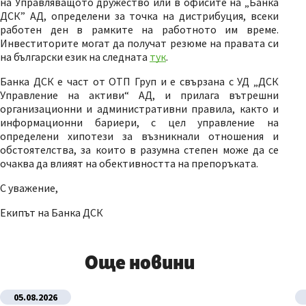
на Управляващото дружество или в офисите на „Банка
ДСК” АД, определени за точка на дистрибуция, всеки
работен ден в рамките на работното им време.
Инвеститорите могат да получат резюме на правата си
на български език на следната
тук
.
Банка ДСК е част от ОТП Груп и е свързана с УД „ДСК
Управление на активи“ АД, и прилага вътрешни
организационни и административни правила, както и
информационни бариери, с цел управление на
определени хипотези за възникнали отношения и
обстоятелства, за които в разумна степен може да се
очаква да влияят на обективността на препоръката.
С уважение,
Екипът на Банка ДСК
Още новини
05.08.2026