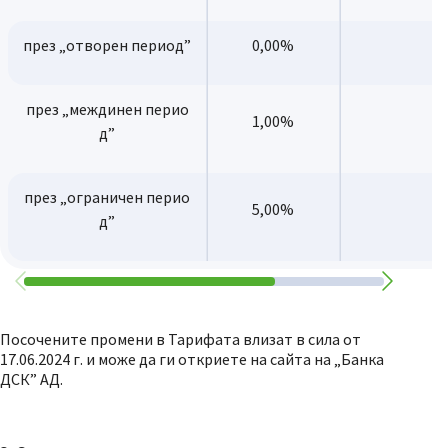
през „отворен период”
0,00%
през „междинен перио
1,00%
д”
през „ограничен перио
5,00%
д”
Посочените промени в Тарифата влизат в сила от
17.06.2024 г. и може да ги откриете на сайта на „Банка
ДСК” АД.