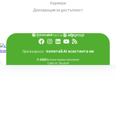
Кариери
Декларация за достъпност
Част от:
попитай AI асистента ни
При въпроси -
©
2026
Всички права запазени
Сайт от:
StudioX