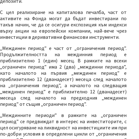
депозити.
С цел реализиране на капиталова печалба, част от
активите на Фонда могат да бъдат инвестирани по
такъв начин, че да се осигури експозиция към индекси
върху акции на европейски компании, най-вече чрез
инвестиции в деривативни финансови инструменти.
„Междинен период” е част от „ограничения период”.
Продължителността на междинния период е
приблизително 1 (един) месец. В рамките на всеки
„ограничен период” има 2 (два) „междинни периода”,
като началото на първия „междинен период” е
приблизително 12 (дванадесет) месеца след началото
на „ограничения период”, а началото на следващия
„междинен период” e приблизително 12 (дванадесет)
месеца след началото на предходния „междинен
период” от същия „ограничен период”.
„Междинните периоди” в рамките на „ограничен
период” се предвиждат в интерес на инвеститорите, с
цел осигуряване на ликвидност на инвестициите им при
по-добри условия в определени цикли от „ограничения