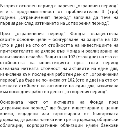
Вторият основен период е наречен „ограничен период”
и е с продължителност от приблизително 3 (три)
години. „Ограниченият период” започва да тече на
първия ден след изтичането на „отворения период”.
През „ограничения период” Фондът осъществява
своите основни цели – осигуряване на защита на 102
(сто и две) на сто от стойността на инвестициите на
притежателите на дялове във Фонда и реализиране на
капиталова печалба. Защита на 102 (стои две) на сто от
стойността на инвестицията през този период
означава нетната стойност на активите на един дял,
изчислена към последния работен ден от „ограничения
период”, да бъде не по-ниска от 102 (сто и две) на сто от
нетната стойност на активите на един дял, изчислена
към последния работен ден от „отворения период”.
Основната част от активите на Фонда през
„ограничения период” ще бъдат инвестирани в ценни
книжа, издадени или гарантирани от българската
държава, държава членка или трета държава, общински
облигации, корпоративни облигации и/или банкови