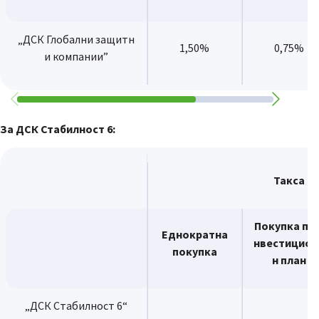
„ДСК Глобални защитн
1,50%
0,75%
и компании”
За ДСК Стабилност 6:
Такса
Покупка по 
Еднократна
нвестицион
покупка
н план
„ДСК Стабилност 6“