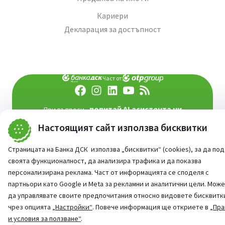
Кариери
Декларация за достъпност
Част от:
попитай AI асистента ни
При въпроси -
Настоящият сайт използва бисквитки
©
2026
Всички права запазени
Сайт от:
StudioX
Страницата на Банка ДСК използва „бисквитки“ (cookies), за да по
своята функционалност, да анализира трафика и да показва
персонализирана реклама. Част от информацията се споделя с
партньори като Google и Meta за рекламни и аналитични цели. Мож
да управлявате своите предпочитания относно видовете бисквитк
чрез опцията
„Настройки“
. Повече информация ще откриете в
„Пра
и условия за ползване“
.