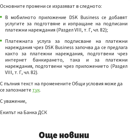
Основните промени се изразяват в следното:
В мобилното приложение DSK Business се добавят
услугите за подготвяне и изпращане на подписани
платежни нареждания (Раздел VIII, т. Г, чл. 82);
Платежната услуга за подписване на платежни
нареждания чрез DSK Business започва да се предлага
както за платежни нареждания, подготвени чрез
интернет банкирането, така и за платежни
нареждания, подготвени чрез приложението (Раздел
VIII, т. Г, чл. 82).
С пълния текст на променените Общи условия може да
се запознаете
тук
.
С уважение,
Екипът на Банка ДСК
Още новини