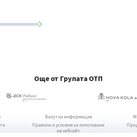
Още от Групата ОТП
и
Валутна информация
М
йта
Правила и условия за използване
Про
на уебсайт