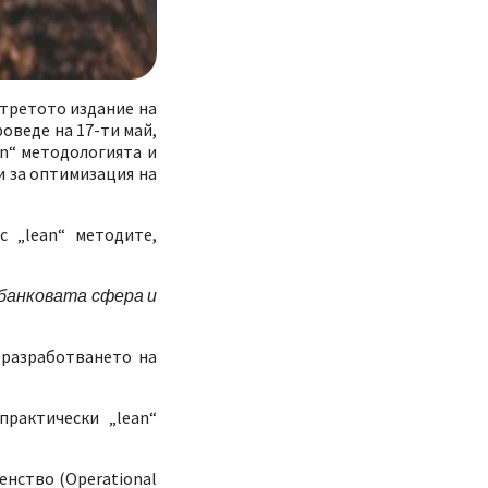
 третото издание на
оведе на 17-ти май,
an“ методологията и
и за оптимизация на
с „lean“ методите,
 банковата сфера и
 разработването на
практически „lean“
енство (Operational