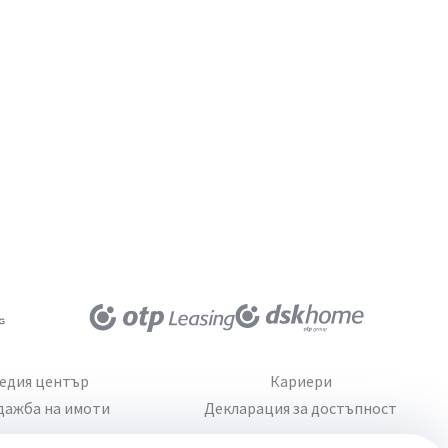
едия център
Кариери
дажба на имоти
Декларация за достъпност