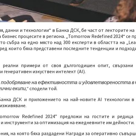
, данни и технологии“ в Банка ДСК, бе част от лекторите на
изнес процесите в региона. „Tomorrow Redefined 2024“ се пр
ието събра на едно място над 300 експерти в областта на „Le
пред които бяха представени последните тенденции и подход
а реални примери от своя дългогодишен опит, свързани 
 генеративен изкуствен интелект (AI).
за подобряване на ефективността и удовлетвореността в
ични екипи,“
сподели той.
Банка ДСК и приложението на най-новите AI технологии в
 изживяване.
omorrow Redefined 2024” предложи на гостите и редица 
и и инструменти за оптимизация на ежедневните им дейности.
ния, на която бяха раздадени Награди за оперативно съвърш