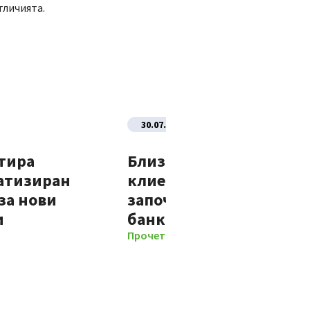
тличията.
30.07.2026
тира
Близо 70% от новите
атизиран
клиенти на Банка ДСК
за нови
започват отношенията 
и
банката изцяло дигит
Прочети повече