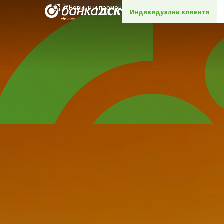
Новини и промоции
Детайли
Индивидуални клиенти