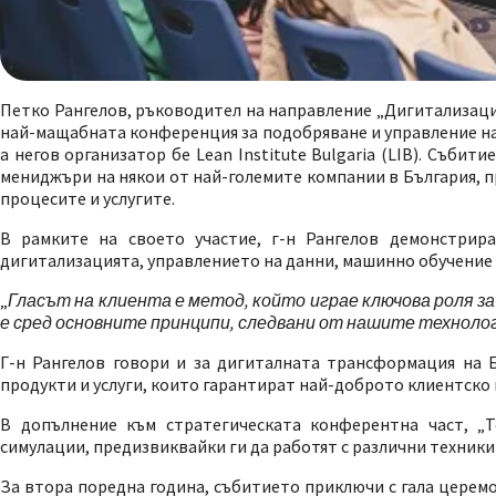
Петко Рангелов, ръководител на направление „Дигитализация
най-мащабната конференция за подобряване и управление на б
а негов организатор бе Lean Institute Bulgaria (LIB). Събит
мениджъри на някои от най-големите компании в България, 
процесите и услугите.
В рамките на своето участие, г-н Рангелов демонстрир
дигитализацията, управлението на данни, машинно обучение и
„
Гласът на клиента е метод, който играе ключова роля 
е сред основните принципи, следвани от нашите технолог
Г-н Рангелов говори и за дигиталната трансформация на 
продукти и услуги, които гарантират най-доброто клиентско
В допълнение към стратегическата конферентна част, „T
симулации, предизвиквайки ги да работят с различни техник
За втора поредна година, събитието приключи с гала церемо