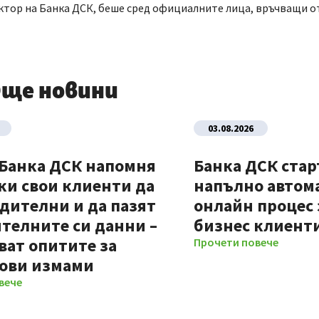
ектор на Банка ДСК, беше сред официалните лица, връчващи о
ще новини
03.08.2026
 Банка ДСК напомня
Банка ДСК стар
ки свои клиенти да
напълно автом
дителни и да пазят
онлайн процес 
телните си данни –
бизнес клиент
ват опитите за
Прочети повече
ови измами
вече