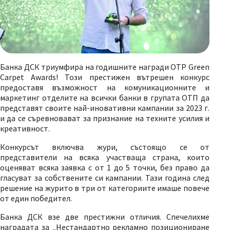
Банка ДСК триумфира на годишните награди OTP Green
Carpet Awards! Този престижен вътрешен конкурс
предоставя възможност на комуникационните и
маркетинг отделите на всички банки в групата ОТП да
представят своите най-иновативни кампании за 2023 г.
и да се съревновават за признание на техните усилия и
креативност.
Конкурсът включва жури, състоящо се от
представители на всяка участваща страна, които
оценяват всяка заявка с от 1 до 5 точки, без право да
гласуват за собствените си кампании. Тази година след
решение на журито в три от категориите имаше повече
от един победител.
Банка ДСК взе две престижни отличия. Спечелихме
наградата за „Нестандартно рекламно позициониране