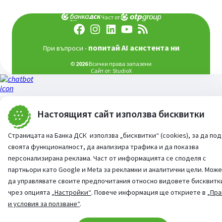
Част от:
попитай AI асистента ни
При въпроси -
©
2026
Всички права запазени
Сайт от:
StudioX
Настоящият сайт използва бисквитки
Страницата на Банка ДСК използва „бисквитки“ (cookies), за да по
своята функционалност, да анализира трафика и да показва
персонализирана реклама. Част от информацията се споделя с
партньори като Google и Meta за рекламни и аналитични цели. Мож
да управлявате своите предпочитания относно видовете бисквитк
чрез опцията
„Настройки“
. Повече информация ще откриете в
„Пра
и условия за ползване“
.