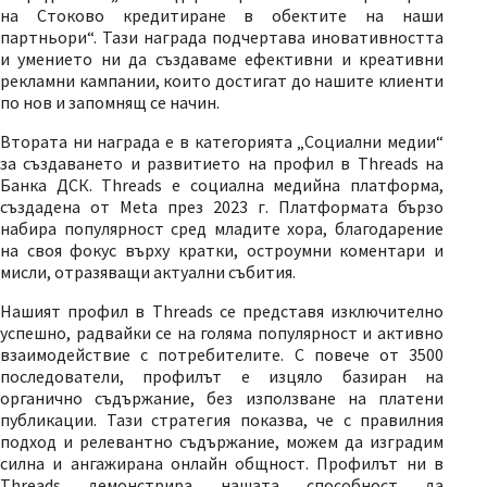
на Стоково кредитиране в обектите на наши
партньори“. Тази награда подчертава иновативността
и умението ни да създаваме ефективни и креативни
рекламни кампании, които достигат до нашите клиенти
по нов и запомнящ се начин.
Втората ни награда е в категорията „Социални медии“
за създаването и развитието на профил в Threads на
Банка ДСК. Threads е социална медийна платформа,
създадена от Meta през 2023 г. Платформата бързо
набира популярност сред младите хора, благодарение
на своя фокус върху кратки, остроумни коментари и
мисли, отразяващи актуални събития.
Нашият профил в Threads се представя изключително
успешно, радвайки се на голяма популярност и активно
взаимодействие с потребителите. С повече от 3500
последователи, профилът е изцяло базиран на
органично съдържание, без използване на платени
публикации. Тази стратегия показва, че с правилния
подход и релевантно съдържание, можем да изградим
силна и ангажирана онлайн общност. Профилът ни в
Threads демонстрира нашата способност да