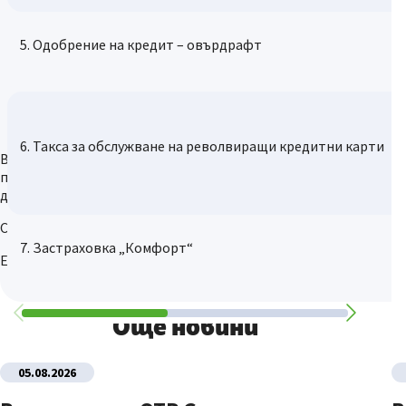
5. Одобрение на кредит – овърдрафт
6. Такса за обслужване на револвиращи кредитни карти
В случай че не приемате обявените промени, имате
право да прекратите ползването на пакета преди
датата на влизане в сила на промените.
С уважение,
7. Застраховка „Комфорт“
Екипът на Банка ДСК
Още новини
05.08.2026