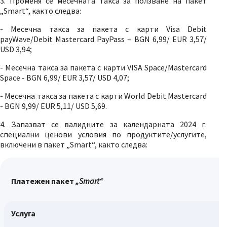
3. Променя се месечната такса за ползване на пакет
„Smart“, както следва:
- Месечна такса за пакета с карти Visa Debit
payWave/Debit Mastercard PayPass – BGN 6,99/ EUR 3,57/
USD 3,94;
- Месечна такса за пакета с карти VISA Space/Mastercard
Space - BGN 6,99/ EUR 3,57/ USD 4,07;
- Месечна такса за пакета с карти World Debit Mastercard
- BGN 9,99/ EUR 5,11/ USD 5,69.
4. Запазват се валидните за календарната 2024 г.
специални ценови условия по продуктите/услугите,
включени в пакет „Smart“, както следва:
Платежен
пакет
„
Smart
“
Услуга