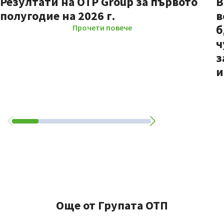
Резултати на OTP Group за първото
В
полугодие на 2026 г.
в
б
Прочети повече
ч
з
и
Още от Групата ОТП