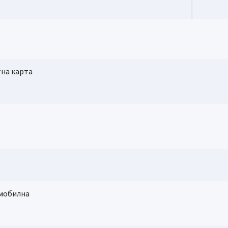
тна карта
1 брой
общо
месечн
о
 мобилна
Не