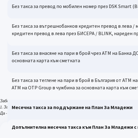
Без такса за превод по мобилен номер през DSK Smart (B
за основната карта към
сметката
Без такса за вътрешнобанков кредитен превод в лева /
кредитен превод в лева през БИСЕРА / BLINK, нареден п
Една основна кредитна
карта без годишна такса
Без такса за внасяне на пари в брой чрез АТМ на Банка Д
основната карта към сметката
Без такса за издаване на
карта DSK-ISIC / DSK-ISIC
UNI или Младежка дебитна
Без такса за теглене на пари в брой в България от АТМ н
карта
АТМ на ОТР Group в чужбина за основната карта към сме
Забележка:
Без такса за откриване и
Месечна такса за поддържане на План За Младежи
1. За всички останали услуги ползвани с План За Младежи, клиентът д
месечна такса за
Да - неограничен брой от услугите / продуктите са включени в плана
обслужване на
допълнителна
Допълнителна месечна такса към План За Младежи с
разплащателна сметка
дебитна карта DSK-ISIC / DSK-ISIC UNI или Младежка 