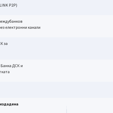
LINK P2P)
 междубанков
рез електронни канали
Не
СК за
Да
а Банка ДСК и
тката
ължи такса, съгласно Тарифата.
Не
 издадена
дебитна карта