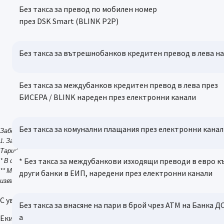
Без такса за превод по мобилен номер
през DSK Smart (BLINK P2P)
Без такса за вътрешнобанков кредитен превод в лева н
Без такса за междубанков кредитен превод в лева през
БИСЕРА / BLINK нареден през електронни канали
Без такса за комунални плащания през електронни кана
Забележки:
1. За продуктите и услугите, за които не са предвидени специални це
Тарифата
* Без такса за междубанкови изходящи преводи в евро к
* В случай, че клиентът открие допълнителна разплащателна сметка в E
** Месечна такса за ползване на Премиум план при извършване на миним
други банки в ЕИП, наредени през електронни канали
извършени и осчетоводени в рамките на календарния месец.
С уважение,
Без такса за внасяне на пари в брой чрез АТМ на Банка 
а
Екипът на Банка ДСК