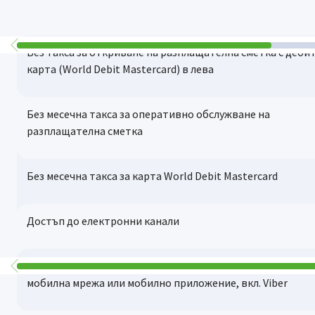
с дебитна карта в
EUR
или
USD
Без такса за откриване на разплащателна сметка с деби
Месечна такса за ползване на плана
карта (World Debit Mastercard) в лева
Без месечна такса за оперативно обслужване на
Допълнителна месечна
разплащателна сметка
такса към плана с
издадена дебитна карта
Без месечна такса за карта World Debit Mastercard
DSK-ISIC / DSK-ISIC UNI
или Младежка
дебитна карта
Достъп до електронни канали
Без такса за известяване чрез текстови съобщения през
мобилна мрежа или мобилно приложение, вкл. Viber