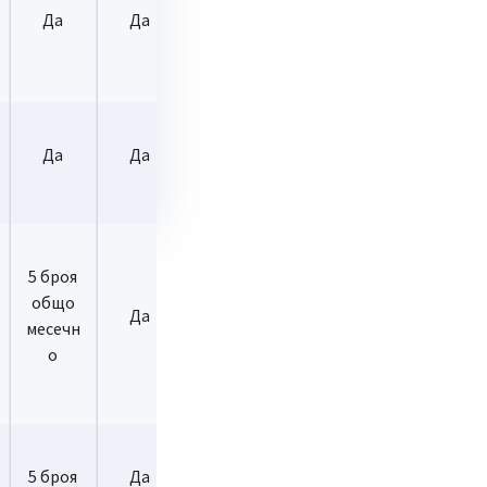
Да
Да
Да
Да
Да
Да
5 броя
/услуга, съгласно
общо
Да
Да
ПОС или в интернет с
месечн
о
луги чрез ПОС или в
С или в интернет с
5 броя
Да
Да