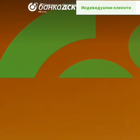
Новини и промоции
Детайли
Индивидуални клиенти