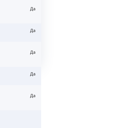
Да
Да
Да
Да
/услуга, съгласно
Да
 с карта към сметката,