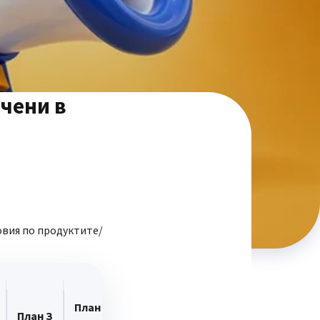
ючени в
овия по продуктите/
План
Б
План З
План З