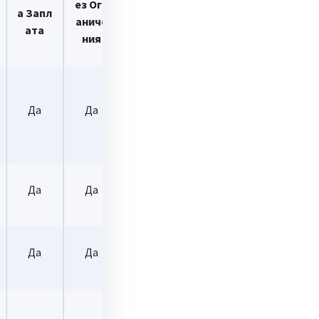
ез Огр
а Запл
а Пенс
аниче
ата
ия
ния
Да
Да
Да
Да
Да
Да
Да
Да
Да