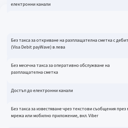
електронни канали
Без такса за внасяне на
пари в брой чрез АТМ на
Банка ДСК за основната
Без такса за откриване на разплащателна сметка с деби
карта към сметката
(Visa Debit payWave) в лева
Без такса за теглене на
Без месечна такса за оперативно обслужване на
пари в брой в България
разплащателна сметка
от АТМ на Банка ДСК и АТМ
на ОТР Group в чужбина за
основната карта към
Достъп до електронни канали
сметката
Без такса за известяване чрез текстови съобщения през
Без такса за теглене на
мрежа или мобилно приложение, вкл. Viber
пари в брой в България
от АТМ на други банки