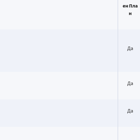
ен Пла
н
Да
Да
Да