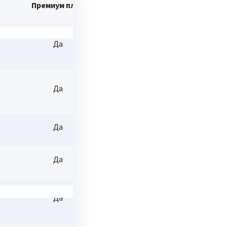
Премиум план
6.99 л
11.99 л
3.99 л
Да
в. / 4.9
в. / 9.9
в. / 1.9
9 лв.*
9 лв.**
9 лв.***
Да
1.00 л
1.00 л
Не
Да
в.
в.
Да
Да