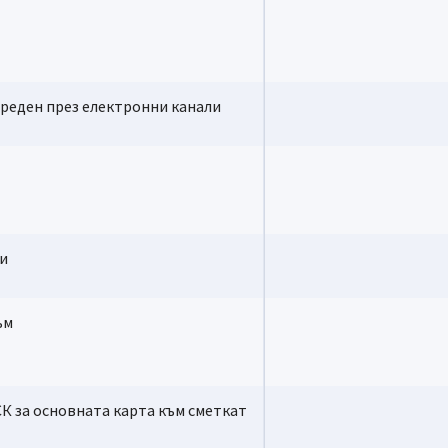
ареден през електронни канали
ли
нови условия, се прилагат стандартните условия за съответния продукт
ъм
UR или USD, преференцията ще е валидна и за нея.
ум 20 трансакции - плащане на стоки и услуги чрез ПОС или в интернет
ДСК за основната карта към сметкат