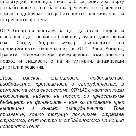
институции, иновационният хъб се фокусира върху
разработването на банкови решения на бъдещето,
които подобряват потребителското преживяване и
вътрешните процеси.
OTP Group си поставя за цел да стане водещ и
ефективен доставчик на банкови услуги в дигиталния
свят. Според
Андраш Фишер, ръководител на
иновационното направление в OTP Bank Унгария,
Групата приоритизира фокусирания към клиента
подход и създаването на интуитивни, ангажиращи
дигитални решения.
„Това изисква откритост, любопитство,
въображение, креативност и сътрудничество в
рамките на една екосистема. OTP LAB е част от тази
екосистема, където не просто си представяме
бъдещето на финансите – ние го създаваме чрез
вътрешно и външно сътрудничество. Това
признание, което току-що получихме, отразява
страстта, екипността и отдадеността на нашия
невероятен екип.“