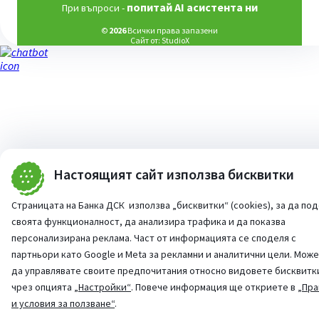
попитай AI асистента ни
При въпроси -
©
2026
Всички права запазени
Сайт от:
StudioX
Настоящият сайт използва бисквитки
Страницата на Банка ДСК използва „бисквитки“ (cookies), за да по
своята функционалност, да анализира трафика и да показва
персонализирана реклама. Част от информацията се споделя с
партньори като Google и Meta за рекламни и аналитични цели. Мож
да управлявате своите предпочитания относно видовете бисквитк
чрез опцията
„Настройки“
. Повече информация ще откриете в
„Пра
и условия за ползване“
.