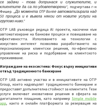
се задачи – това допринася и служителите, и
клиентите да са по-удовлетворени“,
подчертава г-н
Фишер.
„До момента OTP
Bank
е автоматизирала над
50 процеса и е въвела някои от новите услуги на
групово ниво.“
OTP LAB ръководи редица AI проекти, насочени към
автоматизиране на банкови процеси и повишаване на
ефективността. Използването на технологии с
изкуствен интелект позволява разработването на
персонализирани клиентски решения, по-ефективно
управление на риска и подобряване на клиентското
преживяване.
Изграждане на екосистема: Фокус върху инициативи
отвъд традиционното банкиране
OTP LAB активно участва и в инициативите на OTP
Group, които надхвърлят традиционното банкиране и
предоставят допълнителна стойност за клиентите. Тези
услуги включват иновативни решения в сферата на
дигиталните плащания, като например
Simple mobile
app
, както и онлайн платформата за резервация на