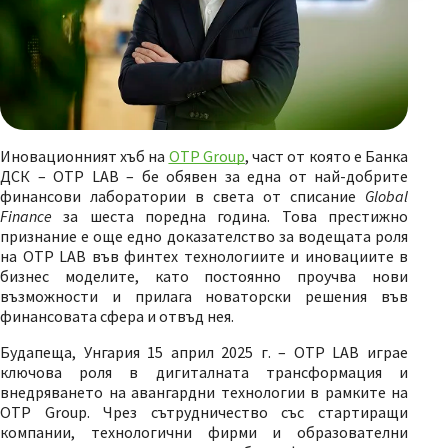
Иновационният хъб на
OTP Group
, част от която е Банка
ДСК – OTP LAB – бе обявен за една от най-добрите
финансови лаборатории в света от списание
Global
Finance
за шеста поредна година. Това престижно
признание е още едно доказателство за водещата роля
на OTP LAB във финтех технологиите и иновациите в
бизнес моделите, като постоянно проучва нови
възможности и прилага новаторски решения във
финансовата сфера и отвъд нея.
Будапеща, Унгария 15 април 2025 г. – OTP LAB играе
ключова роля в дигиталната трансформация и
внедряването на авангардни технологии в рамките на
OTP Group. Чрез сътрудничество със стартиращи
компании, технологични фирми и образователни