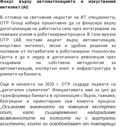
Фокус върху автоматизацията и изкуствения
интелект (AI)
В отговор на световния недостиг на ИТ специалисти,
OTP Group избира проактивно да се фокусира върху
дигитализация на работната сила чрез интегриране на
човешки усилия и роботизирани процеси. В тази връзка
OTP LAB поставя акцент върху автоматизация,
изкуствен интелект, лесни и удобни решения за
ползване от потребителя и роботизирани технологии.
Целта е да е лидер в дигиталната революция чрез
създаване на собствена методология за
автоматизация, експертен екип и инфраструктура в
рамките на банката.
Още в началото на 2020 г. OTP създаде първите си
„дигитални служители“. Инициативата има за цел да
трансформира банката в организация с бързи, гъвкави,
безгрешни и ориентирани към клиента процеси.
„Осъзнахме значението на човешкия експертен
опит, като същевременно надградихме
възможностите на колегите ни с виртуални
асистенти, които ги освобождават от повтарящи