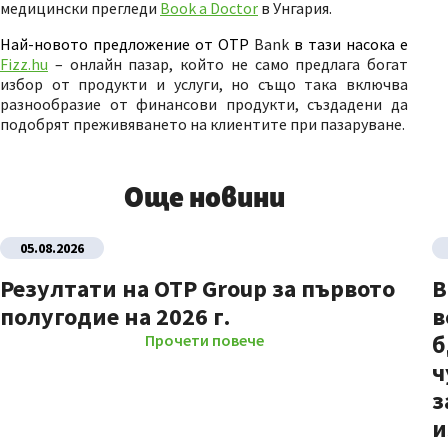
медицински прегледи
Book a Doctor
в Унгария.
Най-новото предложение от
OTP
Bank
в тази насока е
Fizz.hu
– онлайн пазар, който не само предлага богат
избор от продукти и услуги, но също така включва
разнообразие от финансови продукти, създадени да
подобрят преживяването на клиентите при пазаруване.
Още новини
05.08.2026
Резултати на OTP Group за първото
В
полугодие на 2026 г.
в
б
Прочети повече
ч
з
и