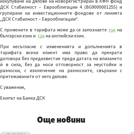
изкупуване на дялове на новорегистриран в КФН фонд
ДСК Стабилност – Еврооблигации 4 (BG9000001255) и
групиране на инвестиционните фондове от линията
„ДСК Стабилност – Еврооблигации“.
С промените в тарифата може да се запознаете
тук
на
български език и
тук
на английски език.
При несъгласие с измененията и допълненията в
тарифата всеки клиент има право да прекрати
договора без предизвестие преди датата на влизането
ѝ в сила, без да носи отговорност за неустойки и
разноски, с изключение на разноските, свързани с
притежаваните от него дялове.
С уважение,
Екипът на Банка ДСК
Още новини