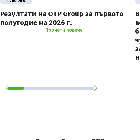
05.08.2026
Резултати на OTP Group за първото
В
полугодие на 2026 г.
в
б
Прочети повече
ч
з
и