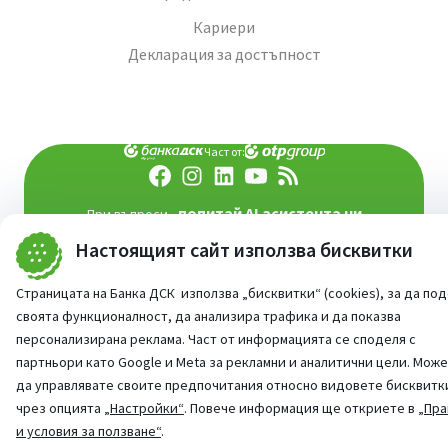
Кариери
Декларация за достъпност
Част от:
попитай AI асистента ни
При въпроси -
Настоящият сайт използва бисквитки
©
2026
Всички права запазени
Сайт от:
StudioX
Страницата на Банка ДСК използва „бисквитки“ (cookies), за да по
своята функционалност, да анализира трафика и да показва
персонализирана реклама. Част от информацията се споделя с
партньори като Google и Meta за рекламни и аналитични цели. Мож
да управлявате своите предпочитания относно видовете бисквитк
чрез опцията
„Настройки“
. Повече информация ще откриете в
„Пра
и условия за ползване“
.