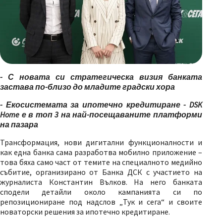
- С новата си стратегическа визия банката
застава по-близо до младите градски хора
- Екосистемата за ипотечно кредитиране - DSK
Home е в топ 3 на най-посещаваните платформи
на пазара
Трансформация, нови дигитални функционалности и
как една банка сама разработва мобилно приложение –
това бяха само част от темите на специалното медийно
събитие, организирано от Банка ДСК с участието на
журналиста Константин Вълков. На него банката
сподели детайли около кампанията си по
репозициониране под надслов „Тук и сега“ и своите
новаторски решения за ипотечно кредитиране.