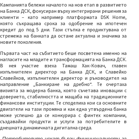
Кампанията бележи началото на нов етап в развитието
на Банка ДСК, фокусиран върху интегрирани решения за
клиенти – като например платформата DSK Home,
която съкращава срока за одобрение на ипотечен
кредит до под 5 дни. Тази стъпка е продиктувана от
стремежа на банката да остане актуална и значима за
новите поколения.
Първата част на събитието беше посветена именно на
нагласите на младите и трансформацията на Банка ДСК.
В нея участие взеха
Тамаш Хак-Ковач, главен
изпълнителен директор на Банка ДСК, и Славейко
Славейков, изпълнителен директор и ръководител на
направление „Банкиране на дребно“. Те очертаха
визията за модерна банка, която съчетава иновации с
доверието, стабилността и мащаба на традиционните
финансови институции. Те споделиха кои са основните
двигатели на тази промяна и как една утвърдена банка
може успешно да се конкурира с финтех компании,
създавайки продукти и услуги за потребителите в
днешната динамичната дигитална среда.
„Потребителите искат бързи функционалности за