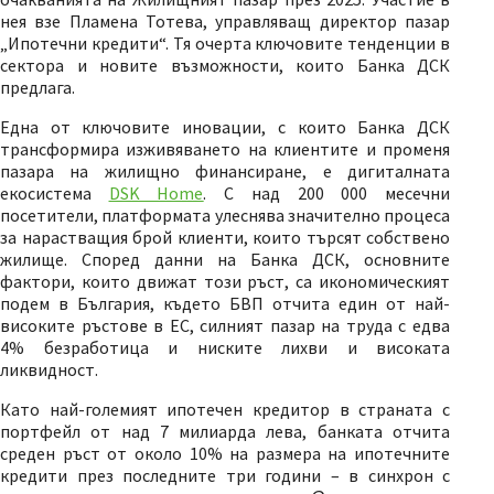
нея взе Пламена Тотева, управляващ директор пазар
„Ипотечни кредити“. Тя очерта ключовите тенденции в
сектора и новите възможности, които Банка ДСК
предлага.
Една от ключовите иновации, с които Банка ДСК
трансформира изживяването на клиентите и променя
пазара на жилищно финансиране, е дигиталната
екосистема
DSK Home
. С над 200 000 месечни
посетители, платформата улеснява значително процеса
за нарастващия брой клиенти, които търсят собствено
жилище. Според данни на Банка ДСК, основните
фактори, които движат този ръст, са икономическият
подем в България, където БВП отчита един от най-
високите ръстове в ЕС, силният пазар на труда с едва
4% безработица и ниските лихви и високата
ликвидност.
Като най-големият ипотечен кредитор в страната с
портфейл от над 7 милиарда лева, банката отчита
среден ръст от
около 10% на размера на ипотечните
кредити през последните три години – в синхрон с