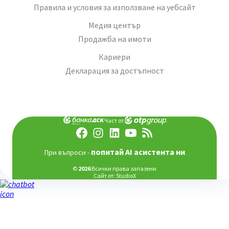
Правила и условия за използване на уебсайт
Медия център
Продажба на имоти
Кариери
Декларация за достъпност
Част от:
попитай AI асистента ни
При въпроси -
©
2026
Всички права запазени
Сайт от:
StudioX