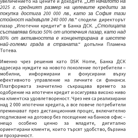
увеличението на цените и доходите. ,,
От началото на
2025 г. средният размер на целевите кредити за
покупка достига 200 000 лв., като за София тази
стойност надхвърля 240 000 лв.
“
сподели директорът
пазар „Ипотечни кредити“ в Банка ДСК. ,,
Столицата
съставлява близо 50% от ипотечния пазар
, като над
80% от активността е концентрирана в шестте
най-големи града в страната
.“ допълни Пламена
Тотева.
Именно чрез решения като DSK Home, Банка ДСК
адресира нуждите на новото поколение потребители –
мобилни, информирани и фокусирани върху
ефективното управление на личните си финанси.
Платформата значително съкращава времето за
одобрение на ипотечен кредит и осигурява високо ниво
на клиентска удовлетвореност. Чрез нея са реализирани
над 2 000 ипотечни кредита, а все повече потребители
преминават през дистанционния процес, включително
подписване на договор без посещение на банков офис –
нещо особено ценно за младите, дигитално
ориентирани клиенти, които търсят удобство, бързина
и прозрачност.