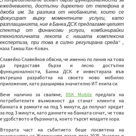
ежедневието, достъпни директно от телефона в
джоба им. За разлика от необанките, които се
фокусират върху моментните услуги, като
разплащанията, ние в Банка ДСК предлагаме целият
спектър от финансови услуги, комбинирайки
технологичната лекота с нашата комплексна
експертиза, при това в силно регулирана среда“ ,
каза
Тамаш Хак-Ковач.
Славейко Славейков обясни, че именно по линия на това
да предоставя бързи и лесно достъпни
функционалности, Банка ДСК е инвестирала във
вътрешна разработка на своето ново мобилно
приложение, като разширява значително ИТ екипа си.
Вече налично за сваляне,
DSK Mobile
предлага на
потребителите възможност да станат клиенти на
банката в рамките на под 5 минути, да получат кредит
за под 3 минути, като данните на банката сочат, че това
е удобството и бързината, които търсят младите хора.
Втората част на събитието беше посветена на
очакванията на Жилищният пазар през 2025. Участие в