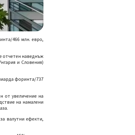
инта/466 млн. евро,
ше отчетен наведнъж
нгария и Словения)
илиарда форинта/737
н от увеличение на
дствие на намалени
аза.
за валутни ефекти,