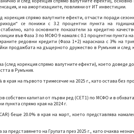
ганично и след корекция спрямо валутните ефекти), основно
енсация, и на амортизациите, повлияни от ИТ инвестиции.
ед корекция спрямо валутните ефекти, отчасти поради сезон
приходи“ се понижи с 3.2 процентни пункта на годишна
стабилно, като основните показатели за кредитно качеств
ции във Фаза 3 по МСФО 9 намаля с 0.1 процентни пункта на 
ираните редовни кредити (Фаза 1+2) нараснаха с 3% на три
айки продажбата на дъщерното дружество в
Румъния и след 
а (след корекция спрямо валутните ефекти), което доведе д
стта в Румъния.
 края на първото тримесечие на 2025 г., като остава без пр
зов собствен капитал от първи ред (CET1) по МСФО и в обхват
 пункта спрямо края на 2024 г.
R) беше 20.0% в края на март, което представлява намален
за представянето на Групата през 2025 г., като очаква незн