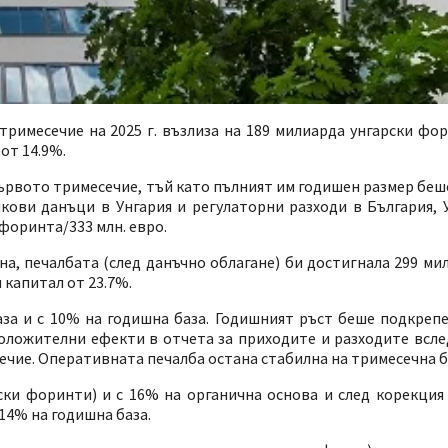
римесечие на 2025 г. възлиза на 189 милиарда унгарски фор
от 14.9%.
първото тримесечие, тъй като пълният им годишен размер бе
ови данъци в Унгария и регулаторни разходи в България, У
форинта/333 млн. евро.
на, печалбата (след данъчно облагане) би достигнала 299 м
 капитал от 23.7%.
за и с 10% на годишна база. Годишният ръст беше подкрепе
оложителни ефекти в отчета за приходите и разходите всле
ечие. Оперативната печалба остана стабилна на тримесечна б
ки форинти) и с 16% на органична основа и след корекция 
14% на годишна база.