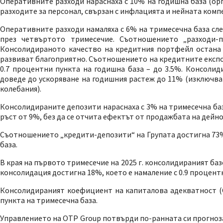
Оперативните разходи нараснаха с 10% на годишна база (ор
разходите за персонал, свързан с инфлацията и нейната комп
Оперативните разходи намаляха с 6% на тримесечна база сл
през четвъртото тримесечие. Съотношението „разходи-
Консолидираното качество на кредитния портфейл остана 
развиват благоприятно. Съотношението на кредитните експози
0.7 процентни пункта на годишна база – до 3.5%. Консолид
доведе до ускоряване на годишния растеж до 11% (изключв
колебания).
Консолидираните депозити нараснаха с 3% на тримесечна баз
ръст от 9%, без да се отчита ефектът от продажбата на дейно
Съотношението „кредити-депозити“ на Групата достигна 73% в
база.
В края на първото тримесечие на 2025 г. консолидираният ба
консолидация достигна 18%, което е намаление с 0.9 процентни
Консолидираният коефициент на капиталова адекватност (CA
пункта на тримесечна база.
Управлението на OTP Group потвърди по-ранната си прогноза 