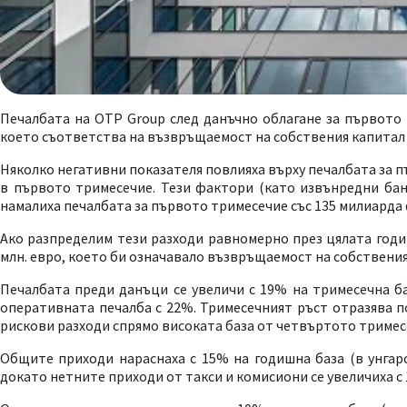
Печалбата на OTP Group след данъчно облагане за първото т
което съответства на възвръщаемост на собствения капитал 
Няколко негативни показателя повлияха върху печалбата за 
в първото тримесечие. Тези фактори (като извънредни банк
намалиха печалбата за първото тримесечие със 135 милиарда 
Ако разпределим тези разходи равномерно през цялата годи
млн. евро, което би означавало възвръщаемост на собствения
Печалбата преди данъци се увеличи с 19% на тримесечна ба
оперативната печалба с 22%. Тримесечният ръст отразява п
рискови разходи спрямо високата база от четвъртото тримес
Общите приходи нараснаха с 15% на годишна база (в унгарс
докато нетните приходи от такси и комисиони се увеличиха с 