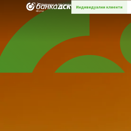
Новини и промоции
Детайли
Индивидуални клиенти