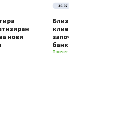
30.07.2026
тира
Близо 70% от новите
атизиран
клиенти на Банка ДСК
за нови
започват отношенията 
и
банката изцяло дигит
Прочети повече