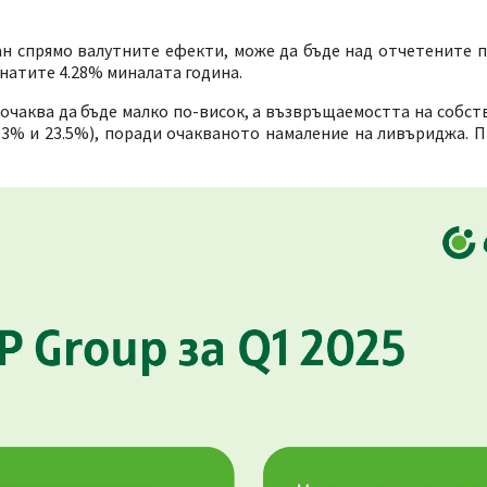
н спрямо валутните ефекти, може да бъде над отчетените пр
гнатите 4.28% миналата година.
очаква да бъде малко по-висок, а възвръщаемостта на собст
1.3% и 23.5%), поради очакваното намаление на ливъриджа. 