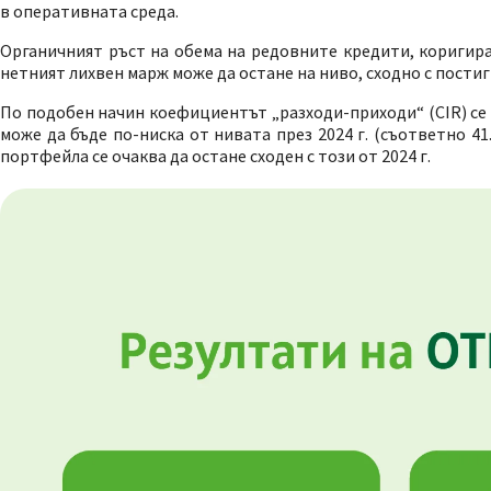
в оперативната среда.
Органичният ръст на обема на редовните кредити, коригира
нетният лихвен марж може да остане на ниво, сходно с пости
По подобен начин коефициентът „разходи-приходи“ (CIR) се 
може да бъде по-ниска от нивата през 2024 г. (съответно 4
портфейла се очаква да остане сходен с този от 2024 г.