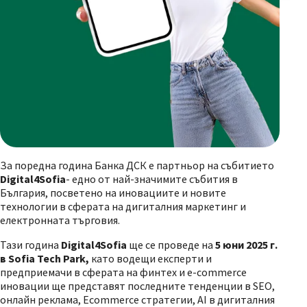
За поредна година Банка ДСК е партньор на събитието
Digital4Sofia
- едно от най-значимите събития в
България, посветено на иновациите и новите
технологии в сферата на дигиталния маркетинг и
електронната търговия.
Тази година
Digital4Sofia
ще се проведе на
5 юни 2025 г.
в
Sofia Tech Park
,
като водещи експерти и
предприемачи в сферата на финтех и
e-commerce
иновации ще представят последните тенденции в
SEO,
онлайн реклама, Е
commerce
стратегии,
AI
в дигиталния