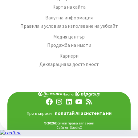
Карта на сайта
Валутна информация
Правила и условия за използване на уебсайт
Медия център
Продажба на имоти
Кариери
Декларация за достъпност
Част от:
попитай AI асистента ни
При въпроси -
©
2026
Всички права запазени
Сайт от:
StudioX