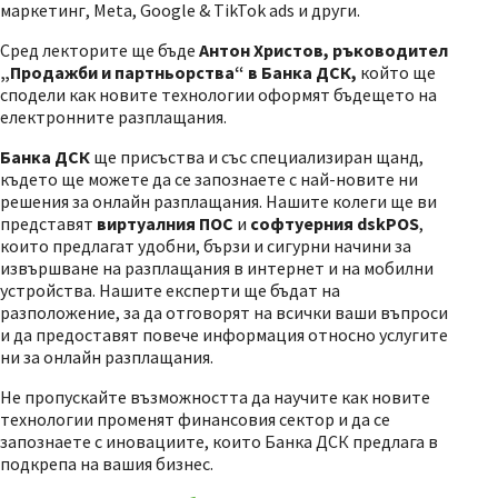
маркетинг,
Meta, Google & TikTok ads
и други.
Сред лекторите ще бъде
Антон Христов, ръководител
„Продажби и партньорства“ в Банка ДСК,
който ще
сподели как новите технологии оформят бъдещето на
електронните разплащания.
Банка ДСК
ще присъства и със специализиран щанд,
където ще можете да се запознаете с най-новите ни
решения за онлайн разплащания. Нашите колеги ще ви
представят
виртуалния ПОС
и
софтуерния dskPOS
,
които предлагат удобни, бързи и сигурни начини за
извършване на разплащания в интернет и на мобилни
устройства. Нашите експерти ще бъдат на
разположение, за да отговорят на всички ваши въпроси
и да предоставят повече информация относно услугите
ни за онлайн разплащания.
Не пропускайте възможността да научите как новите
технологии променят финансовия сектор и да се
запознаете с иновациите, които Банка ДСК предлага в
подкрепа на вашия бизнес.