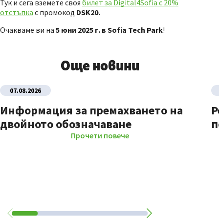
Тук и сега вземете своя
билет за Digital4Sofia с 20%
отстъпка
с промокод
DSK20
.
Очакваме ви на
5 юни 2025 г. в
Sofia Tech Park
!
Още новини
07.08.2026
Информация за премахването на
Р
двойното обозначаване
п
Прочети повече