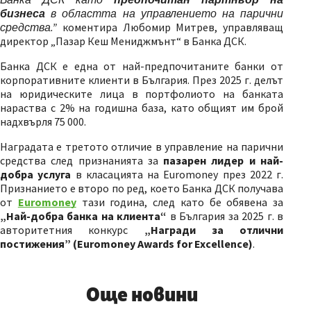
бизнеса
в областта на управлението на парични
средства.”
коментира Любомир Митрев, управляващ
директор „Пазар Кеш Мениджмънт“ в Банка ДСК.
Банка ДСК е една от най-предпочитаните банки от
корпоративните клиенти в България. През 2025 г. делът
на юридическите лица в портфолиото на банката
нараства с 2% на годишна база, като общият им брой
надхвърля 75 000.
Наградата е третото отличие в управление на парични
средства след признанията за
пазарен лидер и най-
добра услуга
в класацията на Euromoney през 2022 г.
Признанието е второ по ред, което Банка ДСК получава
от
Euromoney
тази година, след като бе обявена за
„Най-добра банка на клиента“
в България за 2025 г. в
авторитетния конкурс
„Награди за отлични
постижения”
(Euromoney Awards for Excellence)
.
Още новини