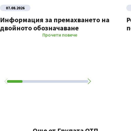
07.08.2026
Информация за премахването на
Р
двойното обозначаване
п
Прочети повече
Още от Групата ОТП