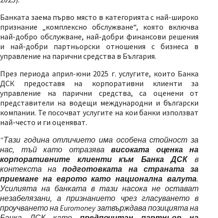
Банката заема първо място в категорията с най-широко
признание „комплексно обслужване“, която включва
най-добро обслужване, най-добри финансови решения
и най-добри партньорски отношения с бизнеса в
управление на парични средства в България.
През периода април-юни 2025 г. услугите, които Банка
ДСК предоставя на корпоративни клиенти за
управление на парични средства, са оценени от
представители на водещи международни и български
компании. Те посочват услугите на кои банки използват
най-често и ги оценяват.
“Тази година отличието има особена стойност за
нас, тъй като отразява
високата оценка на
корпоративните клиенти към Банка ДСК
в
контекста на
подготовката на страната за
приемане на еврото като национална валута
.
Усилията на банката в тази насока не остават
незабелязани, а признанието чрез гласуването в
проучването на Euromoney затвърждава позицията на
Банка ДСК като
предпочитан партньор на