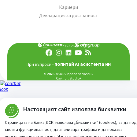
Кариери
Декларация за достъпност
Част от:
попитай AI асистента ни
При въпроси -
©
2026
Всички права запазени
Сайт от:
StudioX
Настоящият сайт използва бисквитки
Страницата на Банка ДСК използва „бисквитки“ (cookies), за да по
своята функционалност, да анализира трафика и да показва
персонализирана реклама. Част от информацията се споделя с