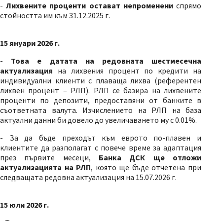
-
Лихвените проценти остават непроменени
спрямо
стойността им към 31.12.2025 г.
15 януари 2026 г.
-
Това е датата на редовната шестмесечна
актуализация
на лихвения процент по кредити на
индивидуални клиенти с плаваща лихва (референтен
лихвен процент – РЛП). РЛП се базира на лихвените
проценти по депозити, предоставяни от банките в
съответната валута. Изчислението на РЛП на база
актуални данни би довело до увеличаването му с 0.01%.
- За да бъде преходът към еврото по-плавен и
клиентите да разполагат с повече време за адаптация
през първите месеци,
Банка ДСК ще отложи
актуализацията на РЛП
, която ще бъде отчетена при
следващата редовна актуализация на 15.07.2026 г.
15 юли 2026 г.