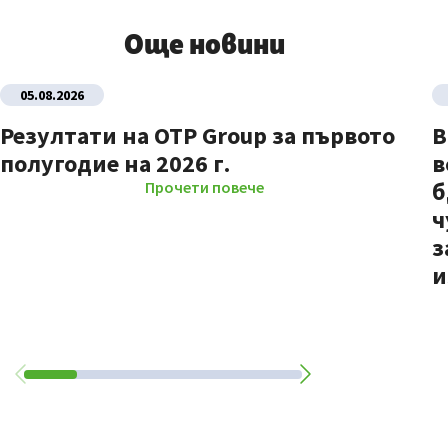
Още новини
05.08.2026
Резултати на OTP Group за първото
В
полугодие на 2026 г.
в
б
Прочети повече
ч
з
и