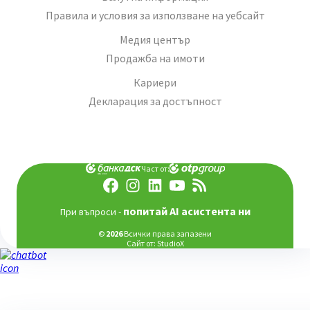
Правила и условия за използване на уебсайт
Медия център
Продажба на имоти
Кариери
Декларация за достъпност
Част от:
попитай AI асистента ни
При въпроси -
©
2026
Всички права запазени
Сайт от:
StudioX