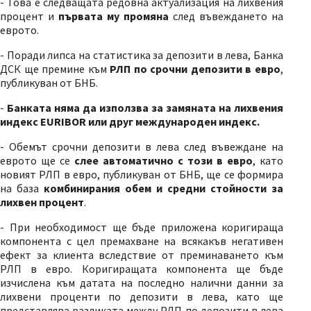
- Това е следващата редовна актуализация на лихвения
процент и
първата му промяна
след въвеждането на
еврото.
- Поради липса на статистика за депозити в лева, Банка
ДСК ще премине към
РЛП по срочни депозити в евро
,
публикуван от БНБ.
-
Банката няма да използва за замяната на лихвения
индекс EURIBOR или друг международен индекс.
- Обемът срочни депозити в лева след въвеждане на
еврото ще се
слее автоматично с този в евро
, като
новият РЛП в евро, публикуван от БНБ, ще се формира
на база
комбинирания обем и средни стойности за
лихвен процент
.
- При необходимост ще бъде приложена коригираща
компонента с цел премахване на всякакъв негативен
ефект за клиента вследствие от преминаването към
РЛП в евро. Коригиращата компонента ще бъде
изчислена към датата на последно налични данни за
лихвени проценти по депозити в лева, като ще
представлява разликата между РЛП по депозити в лева