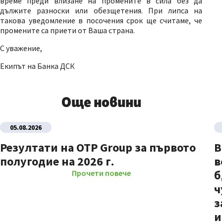
време преди влизане на промените в сила без да
дължите разноски или обезщетения. При липса на
такова уведомление в посочения срок ще считаме, че
промените са приети от Ваша страна.
С уважение,
Екипът на Банка ДСК
Още новини
05.08.2026
Резултати на OTP Group за първото
В
полугодие на 2026 г.
в
б
Прочети повече
ч
з
и