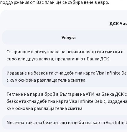
поддържания от Вас план ще се събира вече в евро.
ДСК Част
Услуга
Откриване и обслужване на всички клиентски сметки в
евро или друга валута, предлагани от Банка ДСК
Издаване на безконтактна дебитна карта Visa Infinite Debi
t към основна разплащателна сметка
Теглене на пари в брой в България на АТМ на Банка ДСК с
безконтактна дебитна карта Visa Infinite Debit, издадена
към основна разплащателна сметка
Месечна такса за безконтактна дебитна карта Visa Infinite