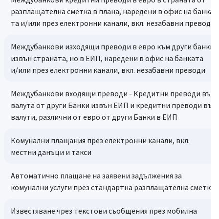
разплащателна сметка в плана, наредени в офис на банка
та и/или през електронни канали, вкл. незабавни преводи
Междубанкови изходящи преводи в евро към други банки
извън страната, но в ЕИП, наредени в офис на банката
и/или през електронни канали, вкл. незабавни преводи
Междубанкови входящи преводи - Кредитни преводи във
валута от други Банки извън ЕИП и кредитни преводи във
валути, различни от евро от други Банки в ЕИП
Комунални плащания през електронни канали, вкл.
местни данъци и такси
Автоматично плащане на заявени задължения за
комунални услуги през стандартна разплащателна сметка
Известяване чрез текстови съобщения през мобилна