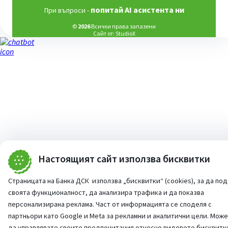
попитай AI асистента ни
При въпроси -
©
2026
Всички права запазени
Сайт от:
StudioX
Настоящият сайт използва бисквитки
Страницата на Банка ДСК използва „бисквитки“ (cookies), за да по
своята функционалност, да анализира трафика и да показва
персонализирана реклама. Част от информацията се споделя с
партньори като Google и Meta за рекламни и аналитични цели. Мож
да управлявате своите предпочитания относно видовете бисквитк