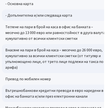
- Oсновна карта
- Допълнителна и/или следваща карта
Теглене на пари в брой на каса в офис на банката –
месечно до 13 000 евро или равностойност в друга валута,
кумулативно от всички клиентски сметки
Внасяне на пари в брой на каса – месечно до 26 000 евро,
кумулативно за всички клиентски сметки (от титуляр и
упълномощено лице, от трето лице подлежи на такса по T
арифа)
Превод по мобилен номер
Вътрешнобанкови кредитни преводи в евро наредени в
офис на банката и/или през електронни канали
Междубанкови кредитни преводи в евро в страната от