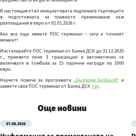
В настоящия етап инициативата подпомага търговците
в подготовката за плавното преминаване към
разплащания в евро от 01.01.2026 г.
Ако все още нямате ПОС терминал – сега е точният
момент!
Инсталирайте ПОС терминал от Банка ДСК до 31.12.2025
г., приемете поне 3 трансакции и автоматично се
включвате в томбола за 15 парични награди по 1000
евро.
Научете повече за програмата
„България БезБрой“
и
заявете своя ПОС терминал от Банка ДСК
тук
.
Още новини
07.08.2026
Информация за премахването на
Р