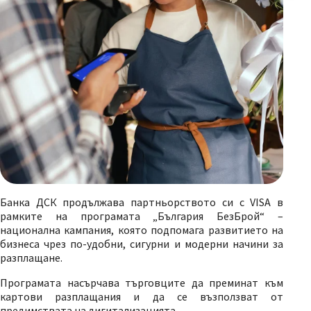
Банка ДСК продължава партньорството си с VISA в
рамките на програмата „България БезБрой“ –
национална кампания, която подпомага развитието на
бизнеса чрез по-удобни, сигурни и модерни начини за
разплащане.
Програмата насърчава търговците да преминат към
картови разплащания и да се възползват от
предимствата на дигитализацията.