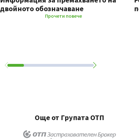
двойното обозначаване
п
Прочети повече
Още от Групата ОТП