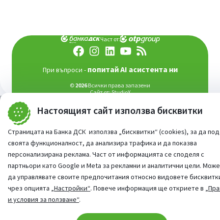
Част от:
попитай AI асистента ни
При въпроси -
©
2026
Всички права запазени
Сайт от:
StudioX
Настоящият сайт използва бисквитки
Страницата на Банка ДСК използва „бисквитки“ (cookies), за да по
своята функционалност, да анализира трафика и да показва
персонализирана реклама. Част от информацията се споделя с
партньори като Google и Meta за рекламни и аналитични цели. Мож
да управлявате своите предпочитания относно видовете бисквитк
чрез опцията
„Настройки“
. Повече информация ще откриете в
„Пра
и условия за ползване“
.