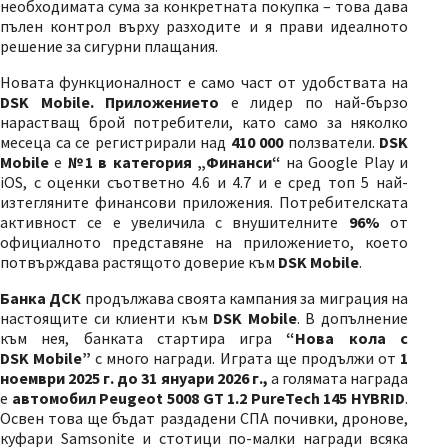
необходимата сума за конкретната покупка – това дава
пълен контрол върху разходите и я прави идеалното
решение за сигурни плащания.
Новата функционалност е само част от удобствата на
DSK Mobile. Приложението
e
лидер по най-бързо
нарастващ брой потребители, като само за няколко
месеца са се регистрирали над
410 000
ползватели.
DSK
Mobile
е
№1 в категория „Финанси“
на
Google
Play
и
iOS, с оценки съответно 4.6 и 4.7
и е сред топ 5 най-
изтегляните финансови приложения. Потребителската
активност се е увеличила с внушителните
96%
от
официалното представяне на приложението, което
потвърждава растящото доверие към
DSK
Mobile
.
Банка ДСК
продължава своята кампания за миграция на
настоящите си клиенти към
DSK
Mobile
.
В допълнение
към нея, банката стартира игра
“
Нова кола с
DSK
Mobile
”
с много награди. Играта ще продължи от
1
ноември 2025 г. до 31 януари 2026 г.,
а голямата награда
е
автомобил Peugeot 5008 GT 1.2 PureTech 145 HYBRID
.
Освен това ще бъдат раздадени СПА почивки, дронове,
куфари Samsonite и стотици по-малки награди всяка