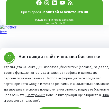
попитай AI асистента ни
При въпроси -
©
2026
Всички права запазени
Сайт от:
StudioX
Настоящият сайт използва бисквитки
Страницата на Банка ДСК използва „бисквитки“ (cookies), за да по
своята функционалност, да анализира трафика и да показва
персонализирана реклама. Част от информацията се споделя с
партньори като Google и Meta за рекламни и аналитични цели. Мож
да управлявате своите предпочитания относно видовете бисквитк
чрез опцията
„Настройки“
. Повече информация ще откриете в
„Пра
и условия за ползване“
.