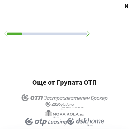
и
Още от Групата ОТП