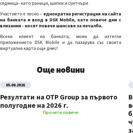
седмица- като раници, шапки и суитчъри.
Участието е лесно –
еднократна регистрация на сайта
на банката и вход в DSK Mobile, като повече дни с
влизания - носят повече шансове за печалба.
Всеки клиент на банката, може да изтегли
приложението DSK Mobile и да пазарува със своята
виртуална карта още днес!
Още новини
05.08.2026
Резултати на OTP Group за първото
В
полугодие на 2026 г.
в
б
Прочети повече
ч
з