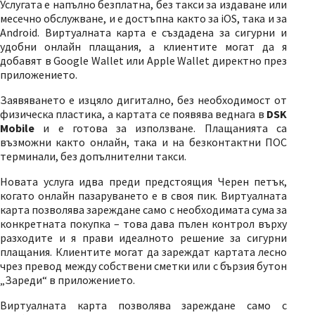
Услугата е напълно безплатна, без такси за издаване или
месечно обслужване, и е достъпна както за iOS, така и за
Android. Виртуалната карта е създадена за сигурни и
удобни онлайн плащания, а клиентите могат да я
добавят в Google Wallet или Apple Wallet директно през
приложението.
Заявяването е изцяло дигитално, без необходимост от
физическа пластика, а картата се появява веднага в
DSK
Mobile
и е готова за използване. Плащанията са
възможни както онлайн, така и на безконтактни ПОС
терминали, без допълнителни такси.
Новата услуга идва преди предстоящия Черен петък,
когато онлайн пазаруването е в своя пик. Виртуалната
карта позволява зареждане само с необходимата сума за
конкретната покупка – това дава пълен контрол върху
разходите и я прави идеалното решение за сигурни
плащания. Клиентите могат да зареждат картата лесно
чрез превод между собствени сметки или с бързия бутон
„Зареди“ в приложението.
Виртуалната карта позволява зареждане само с