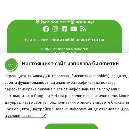
Част от:
попитай AI асистента ни
При въпроси -
©
2026
Всички права запазени
Сайт от:
StudioX
Настоящият сайт използва бисквитки
Страницата на Банка ДСК използва „бисквитки“ (cookies), за да по
своята функционалност, да анализира трафика и да показва
персонализирана реклама. Част от информацията се споделя с
партньори като Google и Meta за рекламни и аналитични цели. Мож
да управлявате своите предпочитания относно видовете бисквитк
чрез опцията
„Настройки“
. Повече информация ще откриете в
„Пра
и условия за ползване“
.
Cookie consent change