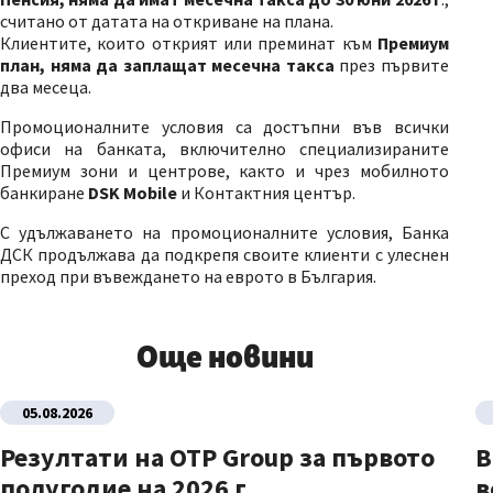
считано от датата на откриване на плана.
Клиентите, които открият или преминат към
Премиум
план, няма да заплащат месечна такса
през първите
два месеца.
Промоционалните условия са достъпни във всички
офиси на банката, включително специализираните
Премиум зони и центрове, както и чрез мобилното
банкиране
DSK Mobile
и Контактния център.
С удължаването на промоционалните условия, Банка
ДСК продължава да подкрепя своите клиенти с улеснен
преход при въвеждането на еврото в България.
Още новини
05.08.2026
Резултати на OTP Group за първото
В
полугодие на 2026 г.
в