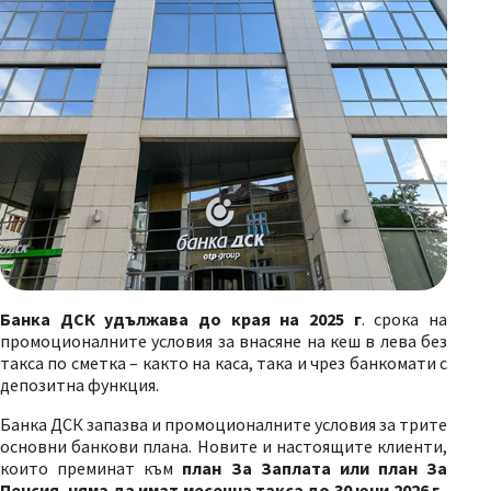
Банка ДСК удължава до края на 2025 г
. срока на
промоционалните условия за внасяне на кеш в лева без
такса по сметка – както на каса, така и чрез банкомати с
депозитна функция.
Банка ДСК запазва и промоционалните условия за трите
основни банкови плана.
Новите и настоящите клиенти,
които преминат към
план За Заплата или план За
Пенсия, няма да имат месечна такса до 30 юни 2026 г
.,