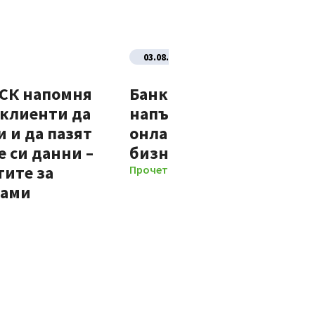
03.08.2026
ДСК напомня
Банка ДСК стартира
 клиенти да
напълно автоматизир
 и да пазят
онлайн процес за нови
 си данни –
бизнес клиенти
тите за
Прочети повече
мами