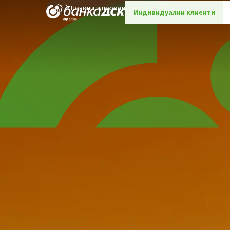
Новини и промоции
Детайли
Индивидуални клиенти