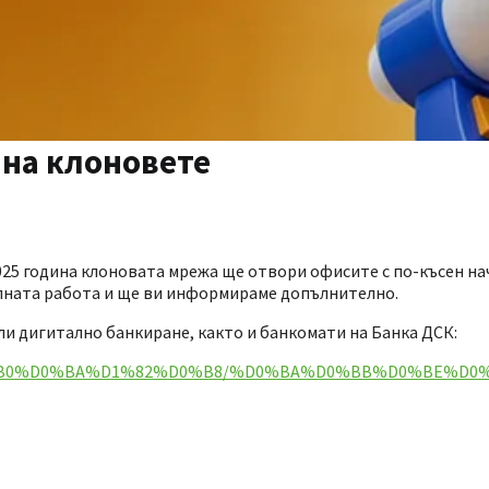
 на клоновете
25 година клоновата мрежа ще отвори офисите с по-късен нач
лната работа и ще ви информираме допълнително.
и дигитално банкиране, както и банкомати на Банка ДСК:
D0%B0%D0%BA%D1%82%D0%B8/%D0%BA%D0%BB%D0%BE%D