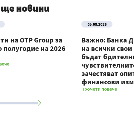
ще новини
05.08.2026
ти на OTP Group за
Важно: Банка 
 полугодие на 2026
на всички свои
бъдат бдителни
чувствителните
вече
зачестяват опи
финансови из
Прочети повече