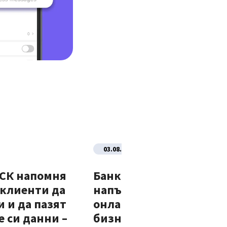
03.08.2026
ДСК напомня
Банка ДСК стартира
 клиенти да
напълно автоматизир
 и да пазят
онлайн процес за нови
 си данни –
бизнес клиенти