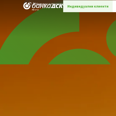
Новини и промоции
Детайли
Индивидуални клиенти