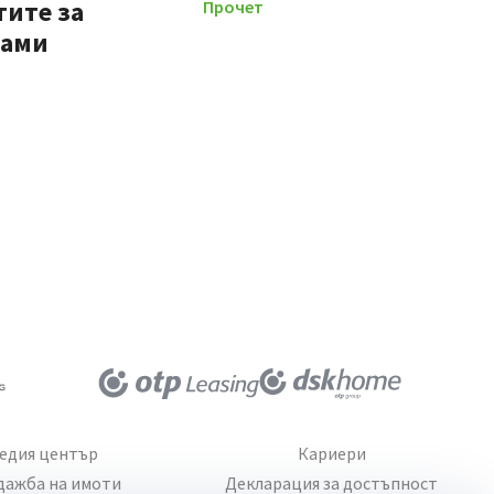
тите за
Прочети повече
мами
едия център
Кариери
дажба на имоти
Декларация за достъпност