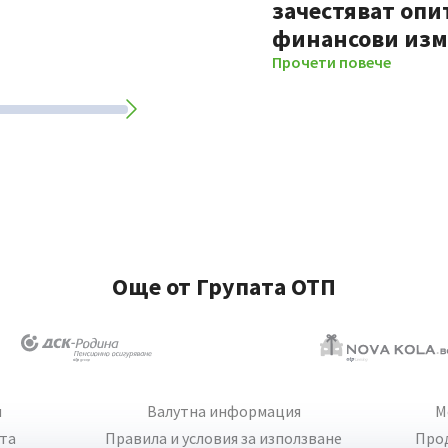
зачестяват опи
финансови из
Прочети повече
Още от Групата ОТП
и
Валутна информация
М
йта
Правила и условия за използване
Про