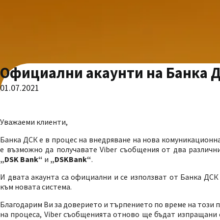
Официални акаунти на Банка Д
01.07.2021
Уважаеми клиенти,
Банка ДСК е в процес на внедряване на нова комуникационна
е възможно да получавате Viber съобщения от два различн
„DSK Bank“
и
„DSKBank“
.
И двата акаунта са официални и се използват от Банка ДСК
към новата система.
Благодарим Ви за доверието и търпението по време на този 
на процеса, Viber съобщенията отново ще бъдат изпращани 